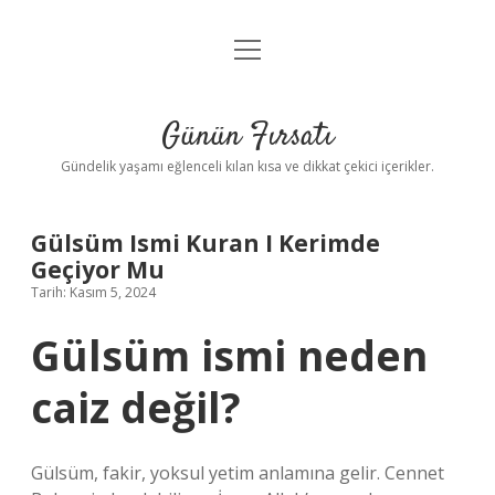
menüyü
Anasayfa
aç
Gizlilik Politikası
Günün Fırsatı
Yasal Uyarı
Gündelik yaşamı eğlenceli kılan kısa ve dikkat çekici içerikler.
Hakkımızda
Gülsüm Ismi Kuran I Kerimde
Geçiyor Mu
Tarih: Kasım 5, 2024
Gülsüm ismi neden
caiz değil?
Gülsüm, fakir, yoksul yetim anlamına gelir. Cennet