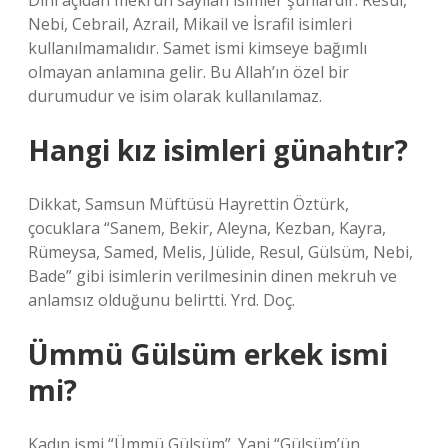
Dini açıdan mekruh sayılan isimler şunlardır: Resul,
Nebi, Cebrail, Azrail, Mikail ve İsrafil isimleri
kullanılmamalıdır. Samet ismi kimseye bağımlı
olmayan anlamına gelir. Bu Allah’ın özel bir
durumudur ve isim olarak kullanılamaz.
Hangi kız isimleri günahtır?
Dikkat, Samsun Müftüsü Hayrettin Öztürk,
çocuklara “Sanem, Bekir, Aleyna, Kezban, Kayra,
Rümeysa, Samed, Melis, Jülide, Resul, Gülsüm, Nebi,
Bade” gibi isimlerin verilmesinin dinen mekruh ve
anlamsız olduğunu belirtti. Yrd. Doç.
Ümmü Gülsüm erkek ismi
mi?
Kadın ismi “Ümmü Gülsüm”. Yani “Gülsüm’ün