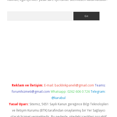
Arama
 giriş adresi
betexper.xyz
m elexbet
Reklam ve İletişim:
E-mail:
backlinkpaneli@gmail.com
Teams:
forumhizmeti@gmail.com
Whatsapp: 0262 606 0 726
Telegram:
@karabul
Yasal Uyarı:
Sitemiz, 5651 Sayılı Kanun gereğince Bilgi Teknolojileri
ve İletişim Kurumu (BTK) tarafından onaylanmış bir Yer Sağlayıcı
olarak hizmet vermektedir. Bu nedenle, sitedeki içerikleri proaktif