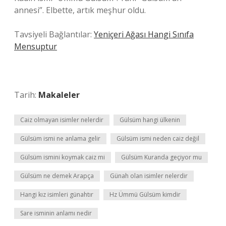
annesi”. Elbette, artık meşhur oldu.
Tavsiyeli Bağlantılar:
Yeniçeri Ağası Hangi Sınıfa
Mensuptur
Tarih:
Makaleler
Caiz olmayan isimler nelerdir
Gülsüm hangi ülkenin
Gülsüm ismi ne anlama gelir
Gülsüm ismi neden caiz değil
Gülsüm ismini koymak caiz mi
Gülsüm Kuranda geçiyor mu
Gülsüm ne demek Arapça
Günah olan isimler nelerdir
Hangi kız isimleri günahtır
Hz Ümmü Gülsüm kimdir
Sare isminin anlamı nedir