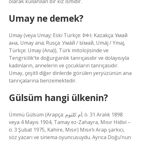
olarak kullanılan bir kız ismidir.
Umay ne demek?
Umay (veya Umay; Eski Türkçe: 𐰆𐰢𐰖; Kazakça: Ұмай
aна, Umay ana; Rusça: Ума́й / Ымай, Umáj / Ymaj,
Türkçe: Umay (Ana)), Türk mitolojisinde ve
Tengricilik’te doğurganlık tanrıçasıdır ve dolayısıyla
kadınların, annelerin ve çocukların tanrıçasıdır.
Umay, çeşitli diğer dinlerde görülen yeryüzünün ana
tanrıçalarına benzemektedir.
Gülsüm hangi ülkenin?
Ümmü Gülsüm (Arapça: أم كلثوم; ö. 31 Aralık 1898
veya 4 Mayıs 1904, Tamay ez-Zahayra, Mısır Hidivi –
ö. 3 Şubat 1975, Kahire, Mısır) Mısırlı Arap şarkıcı,
söz yazarı ve sinema oyuncusuydu. Ayrıca Doğu’nun