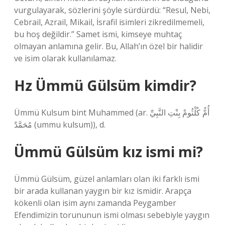
vurgulayarak, sözlerini şöyle sürdürdü: “Resul, Nebi,
Cebrail, Azrail, Mikail, İsrafil isimleri zikredilmemeli,
bu hoş değildir.” Samet ismi, kimseye muhtaç
olmayan anlamına gelir. Bu, Allah’ın özel bir halidir
ve isim olarak kullanılamaz.
Hz Ümmü Gülsüm kimdir?
Ümmü Kulsum bint Muhammed (ar. أُمُّ كُلْثُومْ بِنْتِ النَّبِيِّ
مُحَمَّدٌ (ummu kulsum)), d.
Ümmü Gülsüm kız ismi mi?
Ümmü Gülsüm, güzel anlamları olan iki farklı ismi
bir arada kullanan yaygın bir kız ismidir. Arapça
kökenli olan isim aynı zamanda Peygamber
Efendimizin torununun ismi olması sebebiyle yaygın