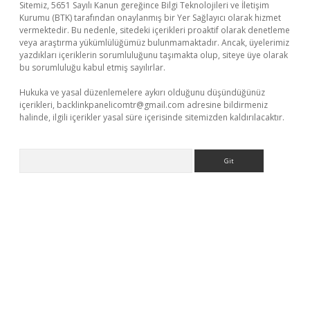
Sitemiz, 5651 Sayılı Kanun gereğince Bilgi Teknolojileri ve İletişim
Kurumu (BTK) tarafından onaylanmış bir Yer Sağlayıcı olarak hizmet
vermektedir. Bu nedenle, sitedeki içerikleri proaktif olarak denetleme
veya araştırma yükümlülüğümüz bulunmamaktadır. Ancak, üyelerimiz
yazdıkları içeriklerin sorumluluğunu taşımakta olup, siteye üye olarak
bu sorumluluğu kabul etmiş sayılırlar.
Hukuka ve yasal düzenlemelere aykırı olduğunu düşündüğünüz
içerikleri,
backlinkpanelicomtr@gmail.com
adresine bildirmeniz
halinde, ilgili içerikler yasal süre içerisinde sitemizden kaldırılacaktır.
Arama
er giriş adresi
betexper.xyz
m elexbet