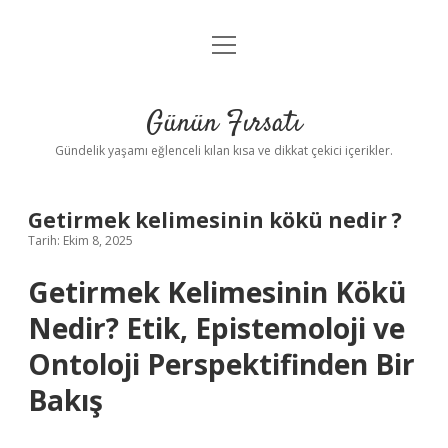
menüyü
Anasayfa
aç
Gizlilik Politikası
Günün Fırsatı
Yasal Uyarı
Gündelik yaşamı eğlenceli kılan kısa ve dikkat çekici içerikler.
Hakkımızda
Getirmek kelimesinin kökü nedir ?
Tarih: Ekim 8, 2025
Getirmek Kelimesinin Kökü
Nedir? Etik, Epistemoloji ve
Ontoloji Perspektifinden Bir
Bakış