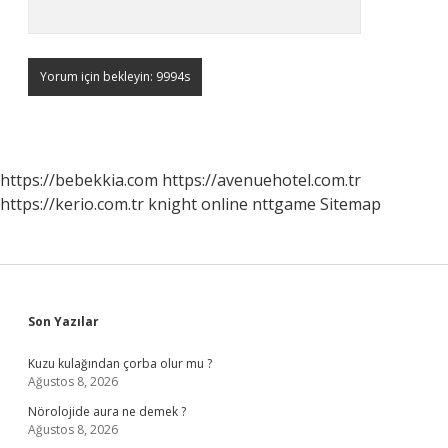
https://bebekkia.com
https://avenuehotel.com.tr
https://kerio.com.tr
knight online
nttgame
Sitemap
Sidebar
Son Yazılar
Kuzu kulağından çorba olur mu ?
Ağustos 8, 2026
Nörolojide aura ne demek ?
Ağustos 8, 2026