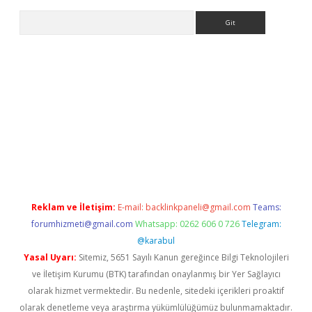
Arama
xper giriş adresi
betexper.xyz
m elexbet
Reklam ve İletişim:
E-mail:
backlinkpaneli@gmail.com
Teams:
forumhizmeti@gmail.com
Whatsapp: 0262 606 0 726
Telegram:
@karabul
Yasal Uyarı:
Sitemiz, 5651 Sayılı Kanun gereğince Bilgi Teknolojileri
ve İletişim Kurumu (BTK) tarafından onaylanmış bir Yer Sağlayıcı
olarak hizmet vermektedir. Bu nedenle, sitedeki içerikleri proaktif
olarak denetleme veya araştırma yükümlülüğümüz bulunmamaktadır.