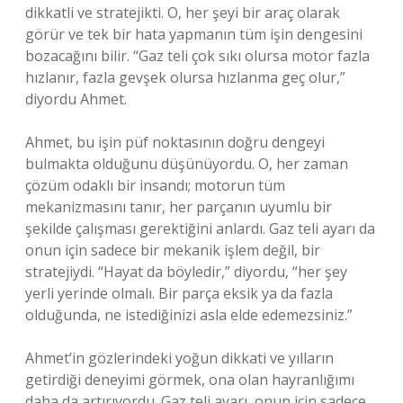
dikkatli ve stratejikti. O, her şeyi bir araç olarak
görür ve tek bir hata yapmanın tüm işin dengesini
bozacağını bilir. “Gaz teli çok sıkı olursa motor fazla
hızlanır, fazla gevşek olursa hızlanma geç olur,”
diyordu Ahmet.
Ahmet, bu işin püf noktasının doğru dengeyi
bulmakta olduğunu düşünüyordu. O, her zaman
çözüm odaklı bir insandı; motorun tüm
mekanizmasını tanır, her parçanın uyumlu bir
şekilde çalışması gerektiğini anlardı. Gaz teli ayarı da
onun için sadece bir mekanik işlem değil, bir
stratejiydi. “Hayat da böyledir,” diyordu, “her şey
yerli yerinde olmalı. Bir parça eksik ya da fazla
olduğunda, ne istediğinizi asla elde edemezsiniz.”
Ahmet’in gözlerindeki yoğun dikkati ve yılların
getirdiği deneyimi görmek, ona olan hayranlığımı
daha da artırıyordu. Gaz teli ayarı, onun için sadece