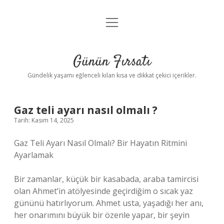
menüyü
Anasayfa
aç
Gizlilik Politikası
Günün Fırsatı
Yasal Uyarı
Gündelik yaşamı eğlenceli kılan kısa ve dikkat çekici içerikler.
Hakkımızda
Gaz teli ayarı nasıl olmalı ?
Tarih: Kasım 14, 2025
Gaz Teli Ayarı Nasıl Olmalı? Bir Hayatın Ritmini
Ayarlamak
Bir zamanlar, küçük bir kasabada, araba tamircisi
olan Ahmet’in atölyesinde geçirdiğim o sıcak yaz
gününü hatırlıyorum. Ahmet usta, yaşadığı her anı,
her onarımını büyük bir özenle yapar, bir şeyin