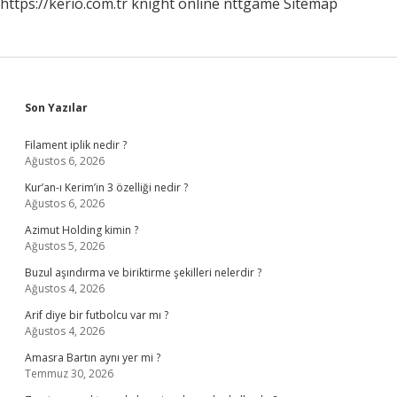
https://kerio.com.tr
knight online
nttgame
Sitemap
Sidebar
Son Yazılar
Filament iplik nedir ?
Ağustos 6, 2026
Kur’an-ı Kerim’in 3 özelliği nedir ?
Ağustos 6, 2026
Azimut Holding kimin ?
Ağustos 5, 2026
Buzul aşındırma ve biriktirme şekilleri nelerdir ?
Ağustos 4, 2026
Arif diye bir futbolcu var mı ?
Ağustos 4, 2026
Amasra Bartın aynı yer mi ?
Temmuz 30, 2026