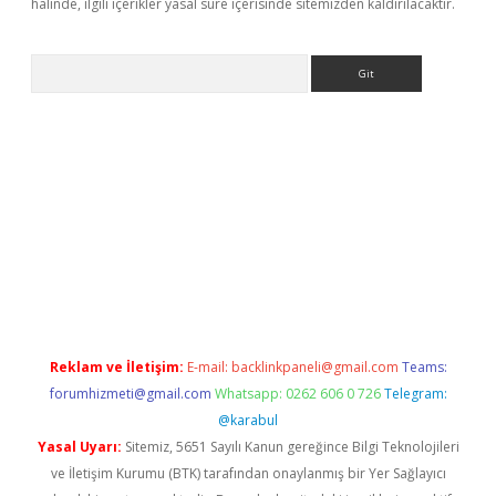
halinde, ilgili içerikler yasal süre içerisinde sitemizden kaldırılacaktır.
Arama
er giriş adresi
betexper.xyz
m elexbet
Reklam ve İletişim:
E-mail:
backlinkpaneli@gmail.com
Teams:
forumhizmeti@gmail.com
Whatsapp: 0262 606 0 726
Telegram:
@karabul
Yasal Uyarı:
Sitemiz, 5651 Sayılı Kanun gereğince Bilgi Teknolojileri
ve İletişim Kurumu (BTK) tarafından onaylanmış bir Yer Sağlayıcı