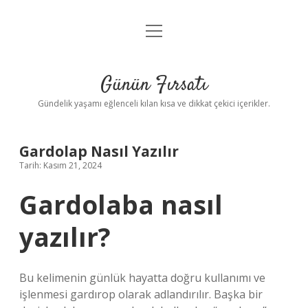
menüyü
Anasayfa
aç
Gizlilik Politikası
Günün Fırsatı
Yasal Uyarı
Gündelik yaşamı eğlenceli kılan kısa ve dikkat çekici içerikler.
Hakkımızda
Gardolap Nasıl Yazılır
Tarih: Kasım 21, 2024
Gardolaba nasıl
yazılır?
Bu kelimenin günlük hayatta doğru kullanımı ve
işlenmesi gardırop olarak adlandırılır. Başka bir