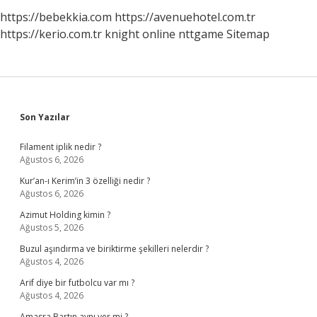
https://bebekkia.com
https://avenuehotel.com.tr
https://kerio.com.tr
knight online
nttgame
Sitemap
Sidebar
Son Yazılar
Filament iplik nedir ?
Ağustos 6, 2026
Kur’an-ı Kerim’in 3 özelliği nedir ?
Ağustos 6, 2026
Azimut Holding kimin ?
Ağustos 5, 2026
Buzul aşındırma ve biriktirme şekilleri nelerdir ?
Ağustos 4, 2026
Arif diye bir futbolcu var mı ?
Ağustos 4, 2026
Amasra Bartın aynı yer mi ?