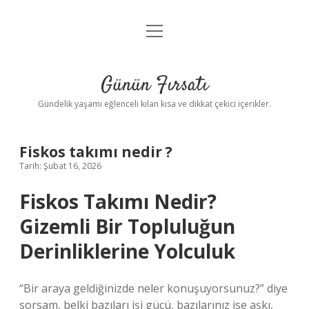
menüyü
Anasayfa
aç
Gizlilik Politikası
Günün Fırsatı
Yasal Uyarı
Gündelik yaşamı eğlenceli kılan kısa ve dikkat çekici içerikler.
Hakkımızda
Fiskos takımı nedir ?
Tarih: Şubat 16, 2026
Fiskos Takımı Nedir?
Gizemli Bir Topluluğun
Derinliklerine Yolculuk
“Bir araya geldiğinizde neler konuşuyorsunuz?” diye
sorsam, belki bazıları işi gücü, bazılarınız ise aşkı,