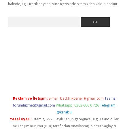
halinde, ilgili içerikler yasal süre içerisinde sitemizden kaldırılacaktır.
Arama
r giriş adresi
betexper.xyz
m elexbet
Reklam ve İletişim:
E-mail:
backlinkpaneli@gmail.com
Teams:
forumhizmeti@gmail.com
Whatsapp: 0262 606 0 726
Telegram:
@karabul
Yasal Uyarı:
Sitemiz, 5651 Sayılı Kanun gereğince Bilgi Teknolojileri
ve İletişim Kurumu (BTK) tarafından onaylanmış bir Yer Sağlayıcı