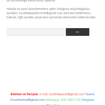
bu sorumluluğu kabul etmiş sayılırlar.
Hukuka ve yasal düzenlemelere aykırı olduğunu düşündüğünüz
içerikleri,
backlinkpanelicomtr@gmail.com
adresine bildirmeniz
halinde, ilgili içerikler yasal süre içerisinde sitemizden kaldırılacaktır.
Arama
er giriş adresi
betexper.xyz
m elexbet
Reklam ve İletişim:
E-mail:
backlinkpaneli@gmail.com
Teams:
forumhizmeti@gmail.com
Whatsapp: 0262 606 0 726
Telegram: