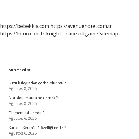
https://bebekkia.com
https://avenuehotel.com.tr
https://kerio.com.tr
knight online
nttgame
Sitemap
Sidebar
Son Yazılar
Kuzu kulağından çorba olur mu ?
Ağustos 8, 2026
Nörolojide aura ne demek ?
Ağustos 8, 2026
Filament iplik nedir ?
Ağustos 6, 2026
Kur’an-ı Kerim’in 3 özelliği nedir ?
Ağustos 6, 2026