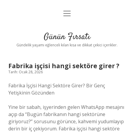
menüyü
Anasayfa
aç
Gizlilik Politikası
Günün Fırsatı
Yasal Uyarı
Gündelik yaşamı eğlenceli kılan kısa ve dikkat çekici içerikler.
Hakkımızda
Fabrika işçisi hangi sektöre girer ?
Tarih: Ocak 28, 2026
Fabrika İşçisi Hangi Sektöre Girer? Bir Genç
Yetişkinin Gözünden
Yine bir sabah, işyerinden gelen WhatsApp mesajını
açıp da “Bugün fabrikanın hangi sektörüne
giriyoruz?” sorusunu görünce, kahvemi yudumlayıp
derin bir iç çekiyorum. Fabrika işçisi hangi sektöre