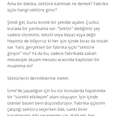
Ama bir dakika, sektöre katılmak ne demek? Fabrika
işçisi hangi sektöre girer?
Şimdi gel, bunu komik bir şekilde açalım. Çünkü
burada bir yanılsama var: “Sektör” dediğimiz şey
sadece otomotiv, tekstil veya beyaz eşya değil.
Hepimiz de biliyoruz ki her işin içinde biraz da mizah
var. Yani, gerçekten bir fabrika işçisi “sektöre
giriyor” mu? Ya da bu, sadece fabrikada sabah
mesaisiyle akşam mesaisi arasında kaybolan bir
muamma mı?
Sektörlerin derinliklerine inelim
İzmir’de yaşadığım için bu tür konularda hayatımda
bir “sürekli etkileşim” alanı oluşuyor. İşin içinde
olanlar bazen beni düşündürüyor. Fabrika işçisinin
çalıştığı sektörü seçerken bile, sanki birer
karaktermiş gibi seçenekler var. Hadi gel, her