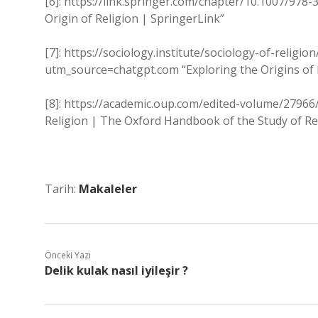
[6]: https://link.springer.com/chapter/10.1007/97
Origin of Religion | SpringerLink”
[7]: https://sociology.institute/sociology-of-religio
utm_source=chatgpt.com “Exploring the Origins of 
[8]: https://academic.oup.com/edited-volume/2796
Religion | The Oxford Handbook of the Study of Re
Tarih:
Makaleler
Önceki Yazı
Delik kulak nasıl iyileşir ?