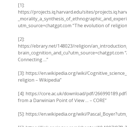
[1]:
https://projects.iq.harvard.edu/sites/projects.iq.ha
_morality_a_synthesis_of_ethnographic_and_experi
utm_source=chatgpt.com “The evolution of religion 
[2]:
https://ebrary.net/148023/religion/an_introduction
brain_cognition_and_cu?utm_source=chatgpt.com “An
Connecting …”
[3]: https://en.wikipedia.org/wiki/Cognitive_scienc
religion – Wikipedia”
[4]: https://core.ac.uk/download/pdf/266990189.pd
from a Darwinian Point of View … – CORE”
[5]: https://en.wikipedia.org/wiki/Pascal_Boyer?ut