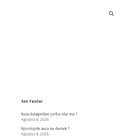
Sidebar
Son Yazılar
i
vdcasino güncel giriş
ilbet casino
ilbet yeni giriş
Betexper giri
Kuzu kulağından çorba olur mu ?
Ağustos 8, 2026
Nörolojide aura ne demek ?
Ağustos 8, 2026