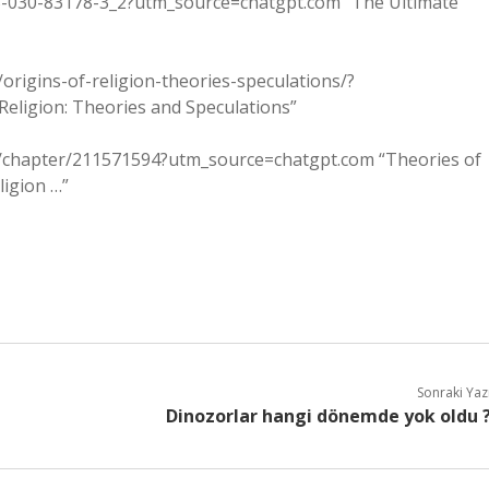
8-3-030-83178-3_2?utm_source=chatgpt.com “The Ultimate
n/origins-of-religion-theories-speculations/?
Religion: Theories and Speculations”
6/chapter/211571594?utm_source=chatgpt.com “Theories of
ligion …”
Sonraki Yaz
Dinozorlar hangi dönemde yok oldu 