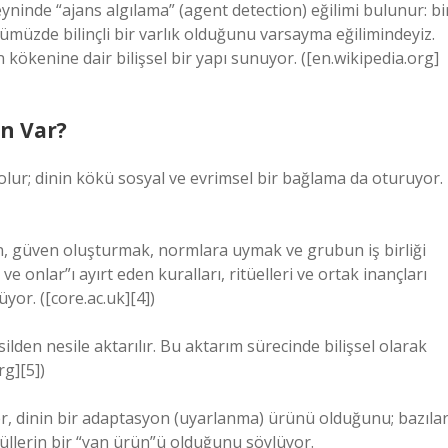
beyninde “ajans algılama” (agent detection) eğilimi bulunur: bi
üzde bilinçli bir varlık olduğunu varsayma eğilimindeyiz.
n kökenine dair bilişsel bir yapı sunuyor. ([en.wikipedia.org]
en Var?
 olur; dinin kökü sosyal ve evrimsel bir bağlama da oturuyor.
rken, güven oluşturmak, normlara uymak ve grubun iş birliği
ve onlar”ı ayırt eden kuralları, ritüelleri ve ortak inançları
yor. ([core.ac.uk][4])
silden nesile aktarılır. Bu aktarım sürecinde bilişsel olarak
rg][5])
ler, dinin bir adaptasyon (uyarlanma) ürünü olduğunu; bazılar
düllerin bir “yan ürün”ü olduğunu söylüyor.