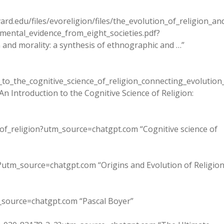
rvard.edu/files/evoreligion/files/the_evolution_of_religion_an
mental_evidence_from_eight_societies.pdf?
and morality: a synthesis of ethnographic and …”
_to_the_cognitive_science_of_religion_connecting_evolution
 Introduction to the Cognitive Science of Religion:
e_of_religion?utm_source=chatgpt.com “Cognitive science of
f?utm_source=chatgpt.com “Origins and Evolution of Religio
m_source=chatgpt.com “Pascal Boyer”