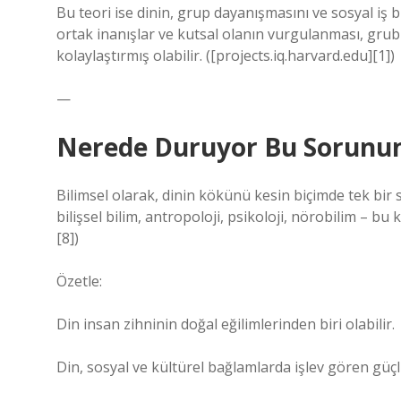
Bu teori ise dinin, grup dayanışmasını ve sosyal iş 
ortak inanışlar ve kutsal olanın vurgulanması, gru
kolaylaştırmış olabilir. ([projects.iq.harvard.edu][1])
—
Nerede Duruyor Bu Sorunun
Bilimsel olarak, dinin kökünü kesin biçimde tek bir
bilişsel bilim, antropoloji, psikoloji, nörobilim – 
[8])
Özetle:
Din insan zihninin doğal eğilimlerinden biri olabilir.
Din, sosyal ve kültürel bağlamlarda işlev gören güçl