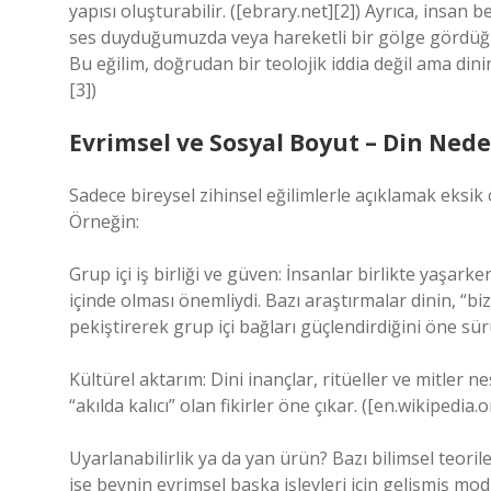
yapısı oluşturabilir. ([ebrary.net][2]) Ayrıca, insan 
ses duyduğumuzda veya hareketli bir gölge gördüğüm
Bu eğilim, doğrudan bir teolojik iddia değil ama dini
[3])
Evrimsel ve Sosyal Boyut – Din Ned
Sadece bireysel zihinsel eğilimlerle açıklamak eksik
Örneğin:
Grup içi iş birliği ve güven: İnsanlar birlikte yaşa
içinde olması önemliydi. Bazı araştırmalar dinin, “biz 
pekiştirerek grup içi bağları güçlendirdiğini öne sürü
Kültürel aktarım: Dini inançlar, ritüeller ve mitler ne
“akılda kalıcı” olan fikirler öne çıkar. ([en.wikipedia.o
Uyarlanabilirlik ya da yan ürün? Bazı bilimsel teori
ise beynin evrimsel başka işlevleri için gelişmiş mo