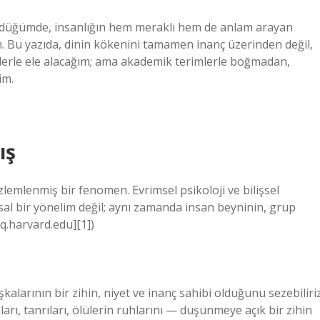
ündüğümde, insanlığın hem meraklı hem de anlam arayan
m. Bu yazıda, dinin kökenini tamamen inanç üzerinden değil,
enslerle ele alacağım; ama akademik terimlerle boğmadan,
im.
ış
lemlenmiş bir fenomen. Evrimsel psikoloji ve bilişsel
sal bir yönelim değil; aynı zamanda insan beyninin, grup
iq.harvard.edu][1])
Başkalarının bir zihin, niyet ve inanç sahibi olduğunu sezebiliriz
arı, tanrıları, ölülerin ruhlarını — düşünmeye açık bir zihin