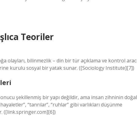
lıca Teoriler
oğa olayları, bilinmezlik – din bir tür açıklama ve kontrol arac
rine kurulu sosyal bir yatak sunar. ([Sociology Institute][7])
leri
sonucu şekillenmiş bir yapı değildir, ama insan zihninin doğal
hayaletler”, “tanrılar”, “ruhlar” gibi varlıkları düşünme
. ([link.springer.com][6])