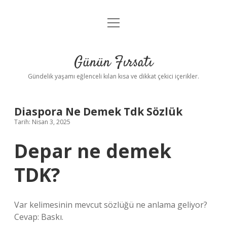
menüyü
Anasayfa
aç
Gizlilik Politikası
Günün Fırsatı
Yasal Uyarı
Gündelik yaşamı eğlenceli kılan kısa ve dikkat çekici içerikler.
Hakkımızda
Diaspora Ne Demek Tdk Sözlük
Tarih: Nisan 3, 2025
Depar ne demek
TDK?
Var kelimesinin mevcut sözlüğü ne anlama geliyor?
Cevap: Baskı.