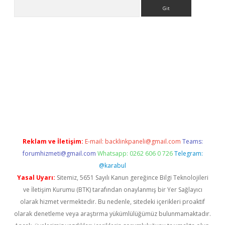
Arama
r giriş adresi
betexper.xyz
m elexbet
Reklam ve İletişim:
E-mail:
backlinkpaneli@gmail.com
Teams:
forumhizmeti@gmail.com
Whatsapp: 0262 606 0 726
Telegram:
@karabul
Yasal Uyarı:
Sitemiz, 5651 Sayılı Kanun gereğince Bilgi Teknolojileri
ve İletişim Kurumu (BTK) tarafından onaylanmış bir Yer Sağlayıcı
olarak hizmet vermektedir. Bu nedenle, sitedeki içerikleri proaktif
olarak denetleme veya araştırma yükümlülüğümüz bulunmamaktadır.