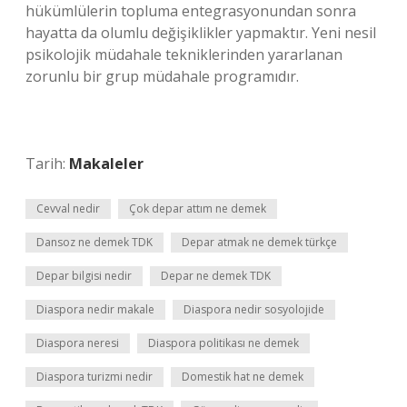
hükümlülerin topluma entegrasyonundan sonra
hayatta da olumlu değişiklikler yapmaktır. Yeni nesil
psikolojik müdahale tekniklerinden yararlanan
zorunlu bir grup müdahale programıdır.
Tarih:
Makaleler
Cevval nedir
Çok depar attım ne demek
Dansoz ne demek TDK
Depar atmak ne demek türkçe
Depar bilgisi nedir
Depar ne demek TDK
Diaspora nedir makale
Diaspora nedir sosyolojide
Diaspora neresi
Diaspora politikası ne demek
Diaspora turizmi nedir
Domestik hat ne demek