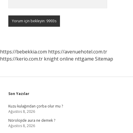
https://bebekkia.com
https://avenuehotel.com.tr
https://kerio.com.tr
knight online
nttgame
Sitemap
Sidebar
Son Yazılar
Kuzu kulağından çorba olur mu ?
Ağustos 8, 2026
Nörolojide aura ne demek ?
Ağustos 8, 2026