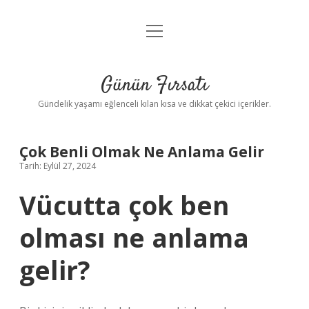
menüyü
Anasayfa
aç
Gizlilik Politikası
Günün Fırsatı
Yasal Uyarı
Gündelik yaşamı eğlenceli kılan kısa ve dikkat çekici içerikler.
Hakkımızda
Çok Benli Olmak Ne Anlama Gelir
Tarih: Eylül 27, 2024
Vücutta çok ben
olması ne anlama
gelir?