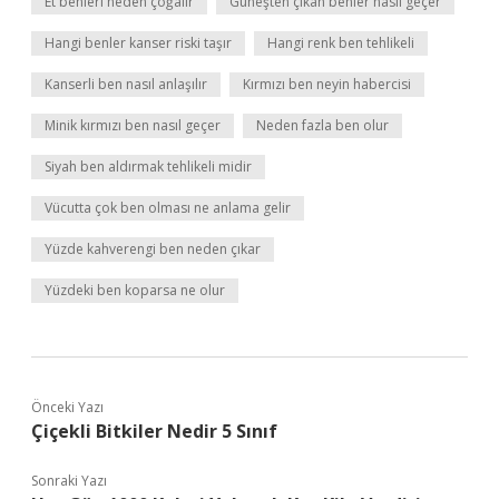
Et benleri neden çoğalır
Güneşten çıkan benler nasıl geçer
Hangi benler kanser riski taşır
Hangi renk ben tehlikeli
Kanserli ben nasıl anlaşılır
Kırmızı ben neyin habercisi
Minik kırmızı ben nasıl geçer
Neden fazla ben olur
Siyah ben aldırmak tehlikeli midir
Vücutta çok ben olması ne anlama gelir
Yüzde kahverengi ben neden çıkar
Yüzdeki ben koparsa ne olur
Önceki Yazı
Çiçekli Bitkiler Nedir 5 Sınıf
Sonraki Yazı