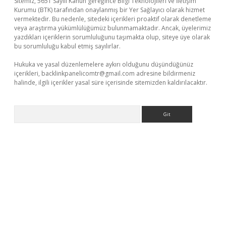
Sitemiz, 5651 Sayılı Kanun gereğince Bilgi Teknolojileri ve İletişim
Kurumu (BTK) tarafından onaylanmış bir Yer Sağlayıcı olarak hizmet
vermektedir. Bu nedenle, sitedeki içerikleri proaktif olarak denetleme
veya araştırma yükümlülüğümüz bulunmamaktadır. Ancak, üyelerimiz
yazdıkları içeriklerin sorumluluğunu taşımakta olup, siteye üye olarak
bu sorumluluğu kabul etmiş sayılırlar.
Hukuka ve yasal düzenlemelere aykırı olduğunu düşündüğünüz
içerikleri,
backlinkpanelicomtr@gmail.com
adresine bildirmeniz
halinde, ilgili içerikler yasal süre içerisinde sitemizden kaldırılacaktır.
Arama
si
betexper.xyz
m elexbet