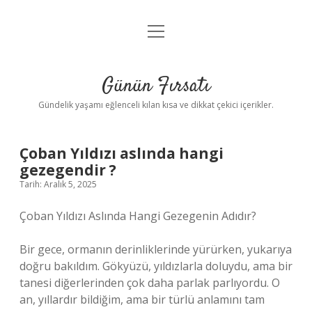
menüyü
Anasayfa
aç
Gizlilik Politikası
Günün Fırsatı
Yasal Uyarı
Gündelik yaşamı eğlenceli kılan kısa ve dikkat çekici içerikler.
Hakkımızda
Çoban Yıldızı aslında hangi
gezegendir ?
Tarih: Aralık 5, 2025
Çoban Yıldızı Aslında Hangi Gezegenin Adıdır?
Bir gece, ormanın derinliklerinde yürürken, yukarıya
doğru bakıldım. Gökyüzü, yıldızlarla doluydu, ama bir
tanesi diğerlerinden çok daha parlak parlıyordu. O
an, yıllardır bildiğim, ama bir türlü anlamını tam