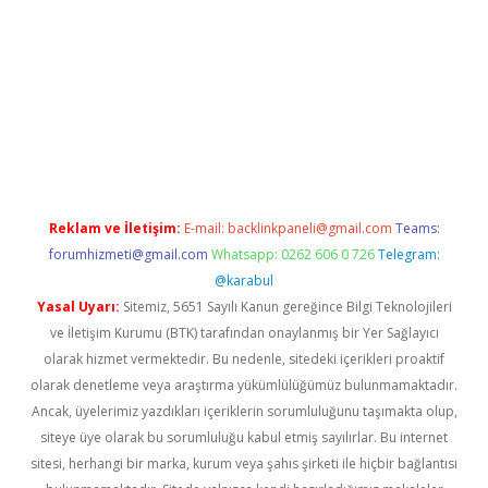
xper giriş adresi
betexper.xyz
m elexbet
Reklam ve İletişim:
E-mail:
backlinkpaneli@gmail.com
Teams:
forumhizmeti@gmail.com
Whatsapp: 0262 606 0 726
Telegram:
@karabul
Yasal Uyarı:
Sitemiz, 5651 Sayılı Kanun gereğince Bilgi Teknolojileri
ve İletişim Kurumu (BTK) tarafından onaylanmış bir Yer Sağlayıcı
olarak hizmet vermektedir. Bu nedenle, sitedeki içerikleri proaktif
olarak denetleme veya araştırma yükümlülüğümüz bulunmamaktadır.
Ancak, üyelerimiz yazdıkları içeriklerin sorumluluğunu taşımakta olup,
siteye üye olarak bu sorumluluğu kabul etmiş sayılırlar. Bu internet
sitesi, herhangi bir marka, kurum veya şahıs şirketi ile hiçbir bağlantısı