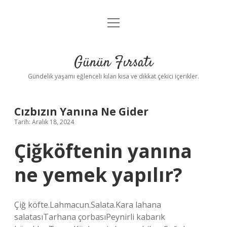
menüyü
Anasayfa
aç
Gizlilik Politikası
Günün Fırsatı
Yasal Uyarı
Gündelik yaşamı eğlenceli kılan kısa ve dikkat çekici içerikler.
Hakkımızda
Cızbızın Yanına Ne Gider
Tarih: Aralık 18, 2024
Çiğköftenin yanına
ne yemek yapılır?
Çiğ köfte.Lahmacun.Salata.Kara lahana
salatasıTarhana çorbasıPeynirli kabarık