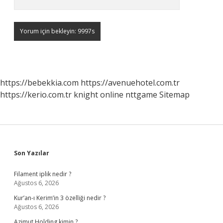
https://bebekkia.com
https://avenuehotel.com.tr
https://kerio.com.tr
knight online
nttgame
Sitemap
Sidebar
Son Yazılar
Filament iplik nedir ?
Ağustos 6, 2026
Kur’an-ı Kerim’in 3 özelliği nedir ?
Ağustos 6, 2026
Azimut Holding kimin ?