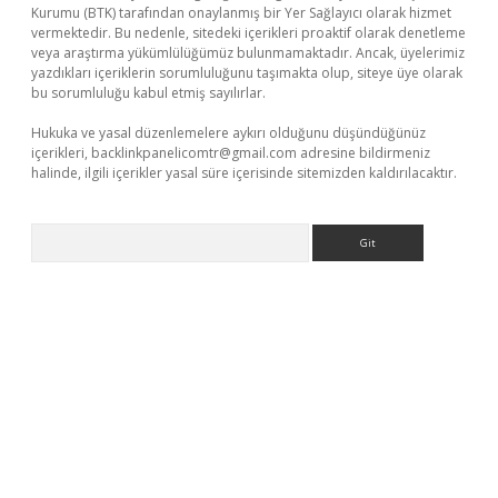
Kurumu (BTK) tarafından onaylanmış bir Yer Sağlayıcı olarak hizmet
vermektedir. Bu nedenle, sitedeki içerikleri proaktif olarak denetleme
veya araştırma yükümlülüğümüz bulunmamaktadır. Ancak, üyelerimiz
yazdıkları içeriklerin sorumluluğunu taşımakta olup, siteye üye olarak
bu sorumluluğu kabul etmiş sayılırlar.
Hukuka ve yasal düzenlemelere aykırı olduğunu düşündüğünüz
içerikleri,
backlinkpanelicomtr@gmail.com
adresine bildirmeniz
halinde, ilgili içerikler yasal süre içerisinde sitemizden kaldırılacaktır.
Arama
sino
ilbet yeni giriş
Betexper giriş adresi
betexper.xyz
m elexbe