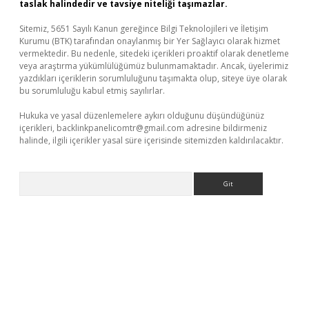
taslak halindedir ve tavsiye niteliği taşımazlar.
Sitemiz, 5651 Sayılı Kanun gereğince Bilgi Teknolojileri ve İletişim
Kurumu (BTK) tarafından onaylanmış bir Yer Sağlayıcı olarak hizmet
vermektedir. Bu nedenle, sitedeki içerikleri proaktif olarak denetleme
veya araştırma yükümlülüğümüz bulunmamaktadır. Ancak, üyelerimiz
yazdıkları içeriklerin sorumluluğunu taşımakta olup, siteye üye olarak
bu sorumluluğu kabul etmiş sayılırlar.
Hukuka ve yasal düzenlemelere aykırı olduğunu düşündüğünüz
içerikleri,
backlinkpanelicomtr@gmail.com
adresine bildirmeniz
halinde, ilgili içerikler yasal süre içerisinde sitemizden kaldırılacaktır.
Arama
per giriş adresi
betexper.xyz
m elexbet