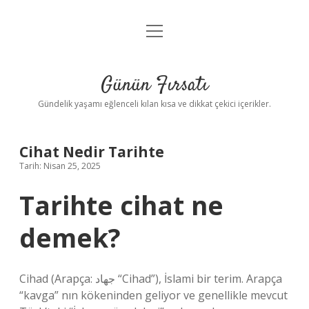
menüyü
Anasayfa
aç
Gizlilik Politikası
Günün Fırsatı
Yasal Uyarı
Gündelik yaşamı eğlenceli kılan kısa ve dikkat çekici içerikler.
Hakkımızda
Cihat Nedir Tarihte
Tarih: Nisan 25, 2025
Tarihte cihat ne
demek?
Cihad (Arapça: جهاد “Cihad”), İslami bir terim. Arapça
“kavga” nın kökeninden geliyor ve genellikle mevcut