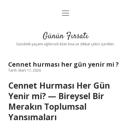
menüyü
Anasayfa
aç
Gizlilik Politikası
Günün Fırsatı
Yasal Uyarı
Gündelik yaşamı eğlenceli kılan kısa ve dikkat çekici içerikler.
Hakkımızda
Cennet hurması her gün yenir mi ?
Tarih: Mart 17, 2026
Cennet Hurması Her Gün
Yenir mi? — Bireysel Bir
Merakın Toplumsal
Yansımaları