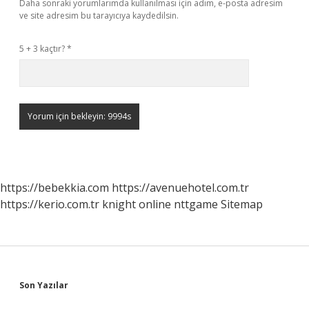
Daha sonraki yorumlarımda kullanılması için adım, e-posta adresim
ve site adresim bu tarayıcıya kaydedilsin.
5 + 3 kaçtır?
*
https://bebekkia.com
https://avenuehotel.com.tr
https://kerio.com.tr
knight online
nttgame
Sitemap
Sidebar
Son Yazılar