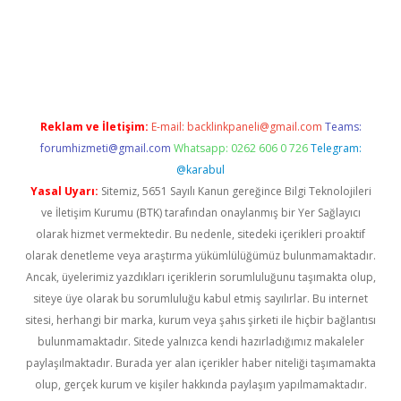
iriş adresi
betexper.xyz
m elexbet
Reklam ve İletişim:
E-mail:
backlinkpaneli@gmail.com
Teams:
forumhizmeti@gmail.com
Whatsapp: 0262 606 0 726
Telegram:
@karabul
Yasal Uyarı:
Sitemiz, 5651 Sayılı Kanun gereğince Bilgi Teknolojileri
ve İletişim Kurumu (BTK) tarafından onaylanmış bir Yer Sağlayıcı
olarak hizmet vermektedir. Bu nedenle, sitedeki içerikleri proaktif
olarak denetleme veya araştırma yükümlülüğümüz bulunmamaktadır.
Ancak, üyelerimiz yazdıkları içeriklerin sorumluluğunu taşımakta olup,
siteye üye olarak bu sorumluluğu kabul etmiş sayılırlar. Bu internet
sitesi, herhangi bir marka, kurum veya şahıs şirketi ile hiçbir bağlantısı
bulunmamaktadır. Sitede yalnızca kendi hazırladığımız makaleler
paylaşılmaktadır. Burada yer alan içerikler haber niteliği taşımamakta
olup, gerçek kurum ve kişiler hakkında paylaşım yapılmamaktadır.