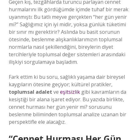
Geçen kış, tezgâhlarda turuncu parlayan cennet
hurmalarını ilk gördüğümde içimde tuhaf bir merak
uyanmıştı: Bu tatlı meyve gerçekten “her gün yenir
mi?” Sağlığımız için iyi midir, yoksa günlük tüketimi
bir sınır mı gerektirir? Aslında bu basit sorunun
ötesinde, beslenme alışkanlıklarımızın toplumsal
normlarla nasıl şekillendiğini, bireylerin diyet
tercihleriyle toplumsal değer sistemleri arasındaki
ilişkiyi sorgulamaya başladım.
Fark ettim ki bu soru, sağlıklı yaşama dair bireysel
kaygıların ötesine geçiyor; kültürel pratikler,
toplumsal adalet
ve
eşitsizlik
gibi kavramların da
kesiştiği bir alana işaret ediyor. Bu yazıda birlikte,
cennet hurması her gün yenir mi? sorusunu
beslenme biliminden toplumsal analize uzanan bir
perspektifle ele alacağız.
“Cennet Hurması Her Gün