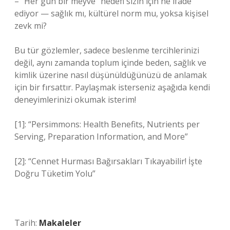
– “Her gün bir meyve” hedefi sizin için ne ifade
ediyor — sağlık mı, kültürel norm mu, yoksa kişisel
zevk mi?
Bu tür gözlemler, sadece beslenme tercihlerinizi
değil, aynı zamanda toplum içinde beden, sağlık ve
kimlik üzerine nasıl düşünüldüğünüzü de anlamak
için bir fırsattır. Paylaşmak isterseniz aşağıda kendi
deneyimlerinizi okumak isterim!
[1]: “Persimmons: Health Benefits, Nutrients per
Serving, Preparation Information, and More”
[2]: “Cennet Hurması Bağırsakları Tıkayabilir! İşte
Doğru Tüketim Yolu”
Tarih:
Makaleler