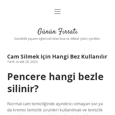
menüyü
Anasayfa
aç
Gizlilik Politikası
Günün Fırsatı
Yasal Uyarı
Gündelik yaşamı eğlenceli kılan kısa ve dikkat çekici içerikler.
Hakkımızda
Cam Silmek Için Hangi Bez Kullanılır
Tarih: Aralık 28, 2024
Pencere hangi bezle
silinir?
Normal cam temizliğinde aşındırıcı olmayan sıvı ya
da kremsi temizlik ürünleri kullanılmalı ve temizlik