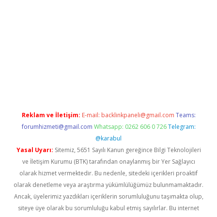
iriş adresi
betexper.xyz
m elexbet
Reklam ve İletişim:
E-mail:
backlinkpaneli@gmail.com
Teams:
forumhizmeti@gmail.com
Whatsapp: 0262 606 0 726
Telegram:
@karabul
Yasal Uyarı:
Sitemiz, 5651 Sayılı Kanun gereğince Bilgi Teknolojileri
ve İletişim Kurumu (BTK) tarafından onaylanmış bir Yer Sağlayıcı
olarak hizmet vermektedir. Bu nedenle, sitedeki içerikleri proaktif
olarak denetleme veya araştırma yükümlülüğümüz bulunmamaktadır.
Ancak, üyelerimiz yazdıkları içeriklerin sorumluluğunu taşımakta olup,
siteye üye olarak bu sorumluluğu kabul etmiş sayılırlar. Bu internet