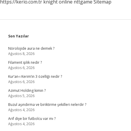
https://kerio.com.tr
knight online
nttgame
Sitemap
Sidebar
Son Yazılar
Nörolojide aura ne demek ?
Ağustos 8, 2026
Filament iplik nedir ?
Ağustos 6, 2026
Kur’an-ı Kerim’in 3 özelliği nedir ?
Ağustos 6, 2026
Azimut Holding kimin ?
Ağustos 5, 2026
Buzul aşındırma ve biriktirme şekilleri nelerdir ?
Ağustos 4, 2026
Arif diye bir futbolcu var mı ?
Ağustos 4, 2026