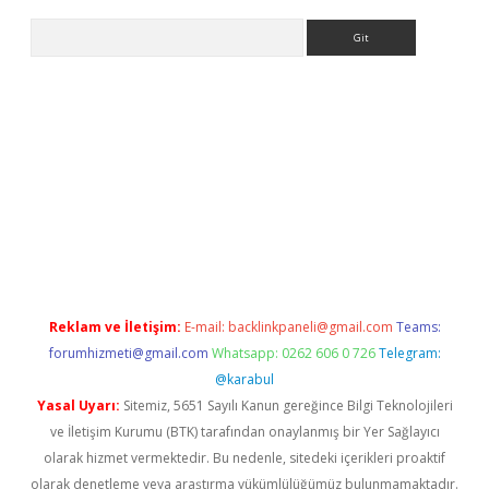
Arama
exper giriş adresi
betexper.xyz
m elexbet
Reklam ve İletişim:
E-mail:
backlinkpaneli@gmail.com
Teams:
forumhizmeti@gmail.com
Whatsapp: 0262 606 0 726
Telegram:
@karabul
Yasal Uyarı:
Sitemiz, 5651 Sayılı Kanun gereğince Bilgi Teknolojileri
ve İletişim Kurumu (BTK) tarafından onaylanmış bir Yer Sağlayıcı
olarak hizmet vermektedir. Bu nedenle, sitedeki içerikleri proaktif
olarak denetleme veya araştırma yükümlülüğümüz bulunmamaktadır.