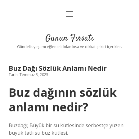
menüyü
Anasayfa
aç
Gizlilik Politikası
Günün Fırsatı
Yasal Uyarı
Gündelik yaşamı eğlenceli kılan kısa ve dikkat çekici içerikler.
Hakkımızda
Buz Dağı Sözlük Anlamı Nedir
Tarih: Temmuz 3, 2025
Buz dağının sözlük
anlamı nedir?
Buzdağı; Büyük bir su kütlesinde serbestçe yüzen
büyük tatlı su buz kütlesi.