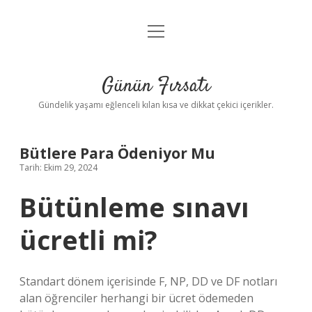
menüyü
Anasayfa
aç
Gizlilik Politikası
Günün Fırsatı
Yasal Uyarı
Gündelik yaşamı eğlenceli kılan kısa ve dikkat çekici içerikler.
Hakkımızda
Bütlere Para Ödeniyor Mu
Tarih: Ekim 29, 2024
Bütünleme sınavı
ücretli mi?
Standart dönem içerisinde F, NP, DD ve DF notları
alan öğrenciler herhangi bir ücret ödemeden