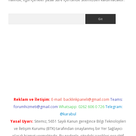
Arama
 giriş adresi
betexper.xyz
m elexbet
Reklam ve İletişim:
E-mail:
backlinkpaneli@gmail.com
Teams:
forumhizmeti@gmail.com
Whatsapp: 0262 606 0 726
Telegram:
@karabul
Yasal Uyarı:
Sitemiz, 5651 Sayılı Kanun gereğince Bilgi Teknolojileri
ve İletişim Kurumu (BTK) tarafından onaylanmış bir Yer Sağlayıcı
olarak hizmet vermektedir. Bu nedenle, sitedeki içerikleri proaktif