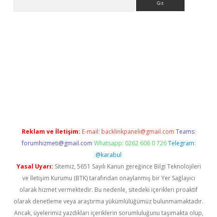
iş adresi
betexper.xyz
m elexbet
Reklam ve İletişim:
E-mail:
backlinkpaneli@gmail.com
Teams:
forumhizmeti@gmail.com
Whatsapp: 0262 606 0 726
Telegram:
@karabul
Yasal Uyarı:
Sitemiz, 5651 Sayılı Kanun gereğince Bilgi Teknolojileri
ve İletişim Kurumu (BTK) tarafından onaylanmış bir Yer Sağlayıcı
olarak hizmet vermektedir. Bu nedenle, sitedeki içerikleri proaktif
olarak denetleme veya araştırma yükümlülüğümüz bulunmamaktadır.
Ancak, üyelerimiz yazdıkları içeriklerin sorumluluğunu taşımakta olup,