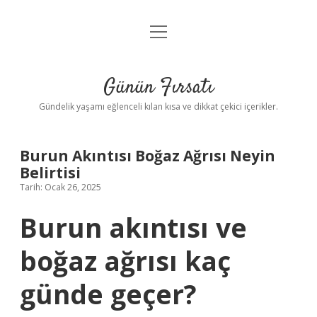
menüyü
Anasayfa
aç
Gizlilik Politikası
Günün Fırsatı
Yasal Uyarı
Gündelik yaşamı eğlenceli kılan kısa ve dikkat çekici içerikler.
Hakkımızda
Burun Akıntısı Boğaz Ağrısı Neyin
Belirtisi
Tarih: Ocak 26, 2025
Burun akıntısı ve
boğaz ağrısı kaç
günde geçer?