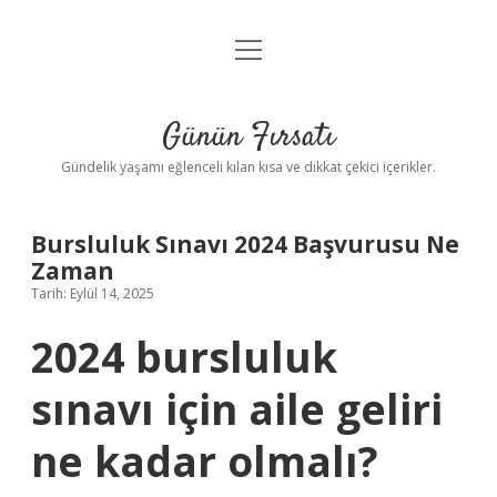
menüyü
Anasayfa
aç
Gizlilik Politikası
Günün Fırsatı
Yasal Uyarı
Gündelik yaşamı eğlenceli kılan kısa ve dikkat çekici içerikler.
Hakkımızda
Bursluluk Sınavı 2024 Başvurusu Ne
Zaman
Tarih: Eylül 14, 2025
2024 bursluluk
sınavı için aile geliri
ne kadar olmalı?