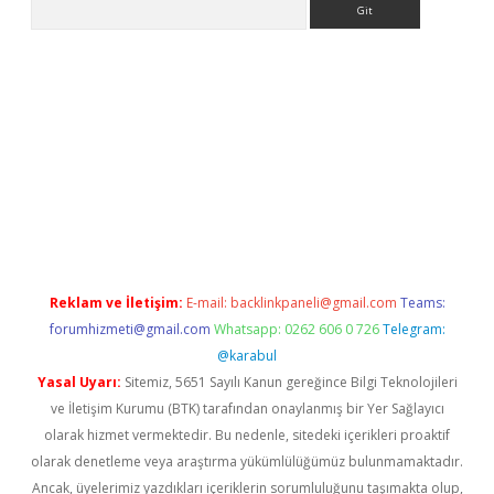
giriş adresi
betexper.xyz
m elexbet
Reklam ve İletişim:
E-mail:
backlinkpaneli@gmail.com
Teams:
forumhizmeti@gmail.com
Whatsapp: 0262 606 0 726
Telegram:
@karabul
Yasal Uyarı:
Sitemiz, 5651 Sayılı Kanun gereğince Bilgi Teknolojileri
ve İletişim Kurumu (BTK) tarafından onaylanmış bir Yer Sağlayıcı
olarak hizmet vermektedir. Bu nedenle, sitedeki içerikleri proaktif
olarak denetleme veya araştırma yükümlülüğümüz bulunmamaktadır.
Ancak, üyelerimiz yazdıkları içeriklerin sorumluluğunu taşımakta olup,