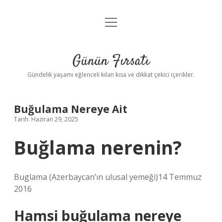
menüyü
Anasayfa
aç
Gizlilik Politikası
Günün Fırsatı
Yasal Uyarı
Gündelik yaşamı eğlenceli kılan kısa ve dikkat çekici içerikler.
Hakkımızda
Buğulama Nereye Ait
Tarih: Haziran 29, 2025
Buğlama nerenin?
Buglama (Azerbaycan’ın ulusal yemeği)14 Temmuz
2016
Hamsi buğulama nereye