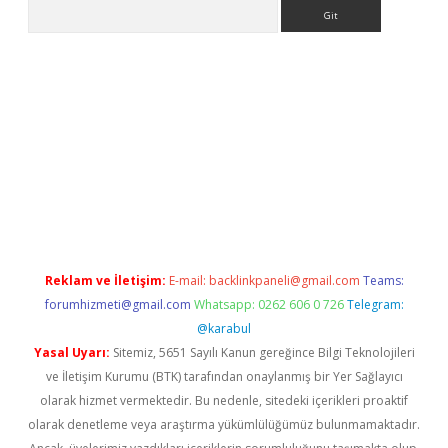
Arama
er giriş adresi
betexper.xyz
m elexbet
Reklam ve İletişim:
E-mail:
backlinkpaneli@gmail.com
Teams:
forumhizmeti@gmail.com
Whatsapp: 0262 606 0 726
Telegram:
@karabul
Yasal Uyarı:
Sitemiz, 5651 Sayılı Kanun gereğince Bilgi Teknolojileri
ve İletişim Kurumu (BTK) tarafından onaylanmış bir Yer Sağlayıcı
olarak hizmet vermektedir. Bu nedenle, sitedeki içerikleri proaktif
olarak denetleme veya araştırma yükümlülüğümüz bulunmamaktadır.