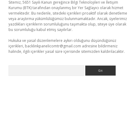
Sitemiz, 5651 Sayılı Kanun gereğince Bilgi Teknolojileri ve İletişim
Kurumu (BTK) tarafından onaylanmış bir Yer Sağlayıcı olarak hizmet
vermektedir. Bu nedenle, sitedeki içerikleri proaktif olarak denetleme
veya araştırma yükümlülüğümüz bulunmamaktadır. Ancak, üyelerimiz
yazdıkları içeriklerin sorumluluğunu taşımakta olup, siteye üye olarak
bu sorumluluğu kabul etmiş sayılırlar.
Hukuka ve yasal düzenlemelere aykırı olduğunu düşündüğünüz
içerikleri,
backlinkpanelicomtr@gmail.com
adresine bildirmeniz
halinde, ilgili içerikler yasal süre içerisinde sitemizden kaldırılacaktır.
Arama
per giriş adresi
betexper.xyz
m elexbet