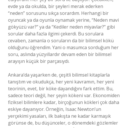
evde ya da okulda, bir şeyleri merak ederken
“neden” sorusunu sıkça sorardım. Herhangi bir
oyuncak ya da oyunla oynamak yerine, “Neden mavi
gökyüzü var?” ya da “Kediler neden miyavlar?” gibi
sorular daha fazla ilgimi çekerdi. Bu sorulara
cevaben, zamanla o soruların da bir bilimsel kökü
olduğunu öğrendim. Yani o masumca sorduğum her
soru, aslında yüzyıllardır devam eden bir bilimsel
arayışın küçük bir parçasıydı.
Ankara’da yaşarken de, çeşitli bilimsel kitaplarla
tanıştım ve okudukça, her yeni kavramın, her yeni
teorinin, evet, bir köke dayandığını fark ettim. Bu,
sadece teori değil, her şeyin kökeni var. Ekonomiden
fiziksel bilimlere kadar, birçoğunun kökleri çok daha
eskiye dayanıyor. Örneğin, Isaac Newton’un
yerçekimi yasaları, ilk bakışta ne kadar karmaşık
görünse de, bu düşünceler, o dönemdeki gözlemler