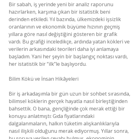
Bir sabah, iş yerinde yeni bir analiz raporunu
hazırlarken, karşıma çıkan bir istatistik beni
derinden etkiledi. Yıl bazında, ülkemizdeki işsizlik
oranlarının ve ekonomik büyüme hızının geçmiş
yıllara göre nasıl değiştiğini gösteren bir grafik
vardı. Bu grafiği inceledikçe, ardında yatan kökleri ve
verilerin arkasındaki teorileri daha iyi anlamaya
başladım. Yani her şeyin bir başlangıç noktası vardı,
her istatistik bir “ilk”le başlıyordu.
Bilim Kökü ve İnsan Hikâyeleri
Bir iş arkadaşımla bir gün uzun bir sohbet sırasında,
bilimsel köklerin gerçek hayatla nasıl birleştiğinden
bahsettik. O bana, gençliğinde çok merak ettiği bir
konuyu anlatmıştı: Gıda fiyatlarındaki
dalgalanmaların, halkın tüketim alışkanlıklarıyla
nasıl ilişkili olduğunu merak ediyormuş. Yıllar sonra,
bu soruya verilen cevabı bulmuş, ekonominin