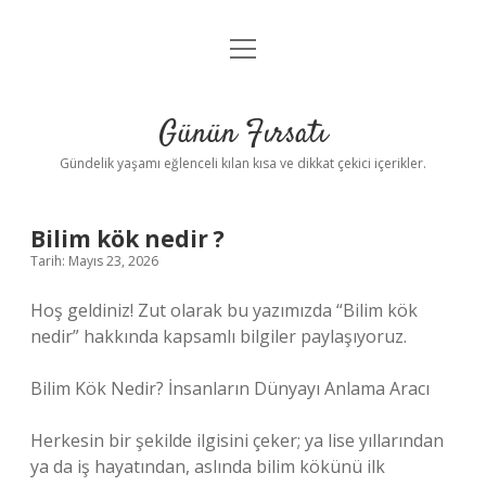
menüyü
Anasayfa
aç
Gizlilik Politikası
Günün Fırsatı
Yasal Uyarı
Gündelik yaşamı eğlenceli kılan kısa ve dikkat çekici içerikler.
Hakkımızda
Bilim kök nedir ?
Tarih: Mayıs 23, 2026
Hoş geldiniz! Zut olarak bu yazımızda “Bilim kök
nedir” hakkında kapsamlı bilgiler paylaşıyoruz.
Bilim Kök Nedir? İnsanların Dünyayı Anlama Aracı
Herkesin bir şekilde ilgisini çeker; ya lise yıllarından
ya da iş hayatından, aslında bilim kökünü ilk