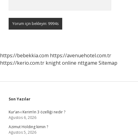
https://bebekkia.com
https://avenuehotel.com.tr
https://kerio.com.tr
knight online
nttgame
Sitemap
Sidebar
Son Yazılar
Kur’an-ı Kerim’in 3 özelliği nedir ?
Ağustos 6, 2026
Azimut Holding kimin ?
Ağustos 5, 2026