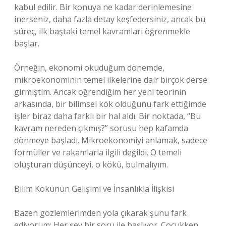
kabul edilir. Bir konuya ne kadar derinlemesine
inerseniz, daha fazla detay keşfedersiniz, ancak bu
süreç, ilk baştaki temel kavramları öğrenmekle
başlar.
Örneğin, ekonomi okuduğum dönemde,
mikroekonominin temel ilkelerine dair birçok derse
girmiştim. Ancak öğrendiğim her yeni teorinin
arkasında, bir bilimsel kök olduğunu fark ettiğimde
işler biraz daha farklı bir hal aldı. Bir noktada, “Bu
kavram nereden çıkmış?” sorusu hep kafamda
dönmeye başladı. Mikroekonomiyi anlamak, sadece
formüller ve rakamlarla ilgili değildi. O temeli
oluşturan düşünceyi, o kökü, bulmalıyım.
Bilim Kökünün Gelişimi ve İnsanlıkla İlişkisi
Bazen gözlemlerimden yola çıkarak şunu fark
ediyorum: Her şey bir soru ile başlıyor. Çocukken,