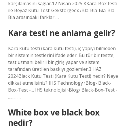
karşılamasını sağlar.12 Nisan 2025 KKara-Box testi
ile Beyaz Kutu Test-Geksforgeex ›Bla-Bla-Bla-Bla-
Bla arasındaki farklar …
Kara testi ne anlama gelir?
Kara kutu testi (kara kutu testi), iç yapıyı bilmeden
bir sistemin testlerini ifade eder. Bu tür bir testte,
test uzmanı belirli bir giriş yapar ve sistem
tarafından üretilen baskıyı gözlemler.3 HAZ
2024Black Kutu Testi (Kara Kutu Testi) nedir? Neye
dikkat etmelisiniz? IHS Technology ›Blog› Black-
Box-Test -… IHS teknolojisi ›Blog› Black-Box-Test -
…………
White box ve black box
nedir?