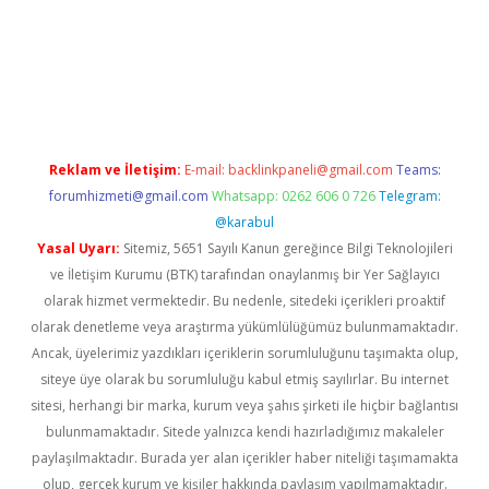
giriş adresi
betexper.xyz
m elexbet
Reklam ve İletişim:
E-mail:
backlinkpaneli@gmail.com
Teams:
forumhizmeti@gmail.com
Whatsapp: 0262 606 0 726
Telegram:
@karabul
Yasal Uyarı:
Sitemiz, 5651 Sayılı Kanun gereğince Bilgi Teknolojileri
ve İletişim Kurumu (BTK) tarafından onaylanmış bir Yer Sağlayıcı
olarak hizmet vermektedir. Bu nedenle, sitedeki içerikleri proaktif
olarak denetleme veya araştırma yükümlülüğümüz bulunmamaktadır.
Ancak, üyelerimiz yazdıkları içeriklerin sorumluluğunu taşımakta olup,
siteye üye olarak bu sorumluluğu kabul etmiş sayılırlar. Bu internet
sitesi, herhangi bir marka, kurum veya şahıs şirketi ile hiçbir bağlantısı
bulunmamaktadır. Sitede yalnızca kendi hazırladığımız makaleler
paylaşılmaktadır. Burada yer alan içerikler haber niteliği taşımamakta
olup, gerçek kurum ve kişiler hakkında paylaşım yapılmamaktadır.