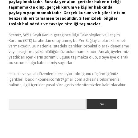
paylaşılmaktadır. Burada yer alan içerikler haber niteliği
taşımamakta olup, gerçek kurum ve kişiler hakkında
paylaşım yapılmamaktadır. Gerçek kurum ve kişiler ile isim
benzerlikleri tamamen tesadüfidir. Sitemizdeki bilgiler
taslak halindedir ve tavsiye niteliği taşımazlar.
Sitemiz, 5651 Sayılı Kanun gereğince Bilgi Teknolojileri ve İletişim
Kurumu (BTK) tarafından onaylanmış bir Yer Sağlayıcı olarak hizmet
vermektedir. Bu nedenle, sitedeki içerikleri proaktif olarak denetleme
veya araştırma yükümlülüğümüz bulunmamaktadır. Ancak, üyelerimiz
yazdıkları içeriklerin sorumluluğunu taşımakta olup, siteye üye olarak
bu sorumluluğu kabul etmiş sayılırlar.
Hukuka ve yasal düzenlemelere aykırı olduğunu düşündüğünüz
içerikleri,
backlinkpanelicomtr@gmail.com
adresine bildirmeniz
halinde, ilgili içerikler yasal süre içerisinde sitemizden kaldırılacaktır.
Arama