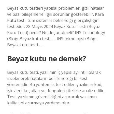
Beyaz kutu testleri yapısal problemler, gizli hatalar
ve bazı bileşenlerle ilgili sorunlar gösterebilir. Kara
kutu testi, tüm sistemin beklendiği gibi çalıştığını
test eder. 28 Mayıs 2024 Beyaz Kutu Testi (Beyaz
Kutu Testi) nedir? Ne düşünülmeli? IHS Technology
›Blog› Beyaz kutu testi -… IHS teknolojisi ›Blog›
Beyaz kutu testi -…
Beyaz kutu ne demek?
Beyaz kutu testi, yazılımın iç yapısı ayrıntılı olarak
incelenerek hataların belirleneceği bir test
yöntemidir. Bu yöntemle, test edilen yazılımın kod,
işlevleri, koşulları ve döngüleri titizlikle analiz edilir.
Test, yazılımın güvenilirliğini artırarak yazılımın
kalitesini artırmaya yardımcı olur.