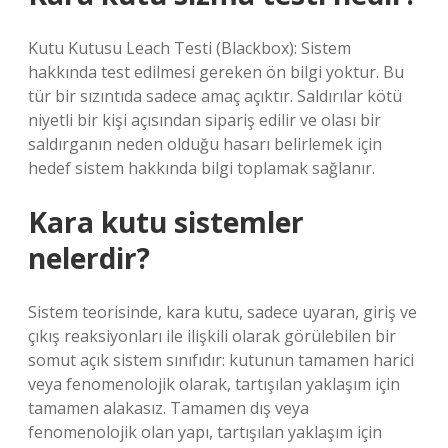
Kutu Kutusu Leach Testi (Blackbox): Sistem
hakkında test edilmesi gereken ön bilgi yoktur. Bu
tür bir sızıntıda sadece amaç açıktır. Saldırılar kötü
niyetli bir kişi açısından sipariş edilir ve olası bir
saldırganın neden olduğu hasarı belirlemek için
hedef sistem hakkında bilgi toplamak sağlanır.
Kara kutu sistemler
nelerdir?
Sistem teorisinde, kara kutu, sadece uyaran, giriş ve
çıkış reaksiyonları ile ilişkili olarak görülebilen bir
somut açık sistem sınıfıdır: kutunun tamamen harici
veya fenomenolojik olarak, tartışılan yaklaşım için
tamamen alakasız. Tamamen dış veya
fenomenolojik olan yapı, tartışılan yaklaşım için