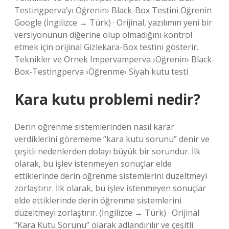
Testingperva’yı Öğrenin› Black-Box Testini Öğrenin
Google (İngilizce → Türk) · Orijinal, yazılımın yeni bir
versiyonunun diğerine olup olmadığını kontrol
etmek için orijinal Gizlekara-Box testini gösterir.
Teknikler ve Örnek Impervamperva ›Öğrenin› Black-
Box-Testingperva ›Öğrenme› Siyah kutu testi
Kara kutu problemi nedir?
Derin öğrenme sistemlerinden nasıl karar
verdiklerini görememe “kara kutu sorunu” denir ve
çeşitli nedenlerden dolayı büyük bir sorundur. İlk
olarak, bu işlev istenmeyen sonuçlar elde
ettiklerinde derin öğrenme sistemlerini düzeltmeyi
zorlaştırır. İlk olarak, bu işlev istenmeyen sonuçlar
elde ettiklerinde derin öğrenme sistemlerini
düzeltmeyi zorlaştırır. (İngilizce → Türk) · Orijinal
“Kara Kutu Sorunu” olarak adlandırılır ve çeşitli