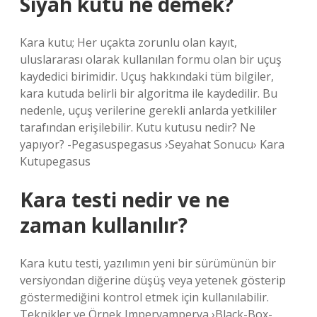
Siyah kutu ne demek?
Kara kutu; Her uçakta zorunlu olan kayıt,
uluslararası olarak kullanılan formu olan bir uçuş
kaydedici birimidir. Uçuş hakkındaki tüm bilgiler,
kara kutuda belirli bir algoritma ile kaydedilir. Bu
nedenle, uçuş verilerine gerekli anlarda yetkililer
tarafından erişilebilir. Kutu kutusu nedir? Ne
yapıyor? -Pegasuspegasus ›Seyahat Sonucu› Kara
Kutupegasus
Kara testi nedir ve ne
zaman kullanılır?
Kara kutu testi, yazılımın yeni bir sürümünün bir
versiyondan diğerine düşüş veya yetenek gösterip
göstermediğini kontrol etmek için kullanılabilir.
Teknikler ve Örnek Impervamperva ›Black-Box-