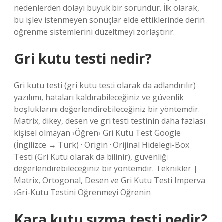
nedenlerden dolayı büyük bir sorundur. İlk olarak,
bu işlev istenmeyen sonuçlar elde ettiklerinde derin
öğrenme sistemlerini düzeltmeyi zorlaştırır.
Gri kutu testi nedir?
Gri kutu testi (gri kutu testi olarak da adlandırılır)
yazılımı, hataları kaldırabileceğiniz ve güvenlik
boşluklarını değerlendirebileceğiniz bir yöntemdir.
Matrix, dikey, desen ve gri testi testinin daha fazlası
kişisel olmayan ›Öğren› Gri Kutu Test Google
(İngilizce → Türk) · Origin · Orijinal Hidelegi-Box
Testi (Gri Kutu olarak da bilinir), güvenliği
değerlendirebileceğiniz bir yöntemdir. Teknikler |
Matrix, Ortogonal, Desen ve Gri Kutu Testi Imperva
›Gri-Kutu Testini Öğrenmeyi Öğrenin
Kara kutu sızma testi nedir?