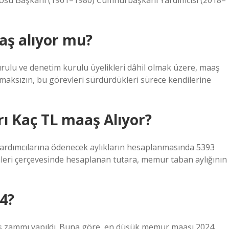
osu Başkanı (1961–1980) Cumhurbaşkanı Yardımcısı (2018–
aş alıyor mu?
lu ve denetim kurulu üyelikleri dâhil olmak üzere, maaş
lmaksızın, bu görevleri sürdürdükleri sürece kendilerine
ı Kaç TL maaş Alıyor?
 yardımcılarına ödenecek aylıkların hesaplanmasında 5393
eri çerçevesinde hesaplanan tutara, memur taban aylığının
4?
 zammı yapıldı. Buna göre, en düşük memur maaşı 2024