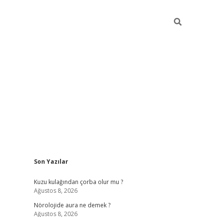
Sidebar
Son Yazılar
vdcasino güncel giriş
ilbet casino
ilbet yeni giriş
Betexper giri
Kuzu kulağından çorba olur mu ?
Ağustos 8, 2026
Nörolojide aura ne demek ?
Ağustos 8, 2026