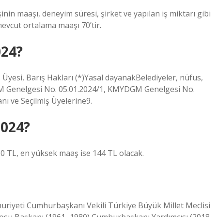
işinin maaşı, deneyim süresi, şirket ve yapılan iş miktarı gibi
 mevcut ortalama maaşı 70’tir.
024?
s Üyesi, Barış Hakları (*)Yasal dayanakBelediyeler, nüfus,
M Genelgesi No. 05.01.2024/1, KMYDGM Genelgesi No.
ı ve Seçilmiş Üyelerine9.
2024?
00 TL, en yüksek maaş ise 144 TL olacak.
iyeti Cumhurbaşkanı Vekili Türkiye Büyük Millet Meclisi