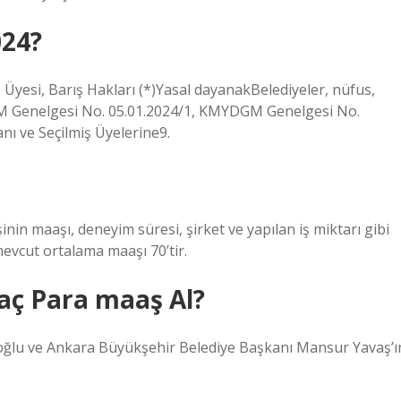
024?
s Üyesi, Barış Hakları (*)Yasal dayanakBelediyeler, nüfus,
M Genelgesi No. 05.01.2024/1, KMYDGM Genelgesi No.
ı ve Seçilmiş Üyelerine9.
işinin maaşı, deneyim süresi, şirket ve yapılan iş miktarı gibi
 mevcut ortalama maaşı 70’tir.
Kaç Para maaş Al?
ğlu ve Ankara Büyükşehir Belediye Başkanı Mansur Yavaş’ı