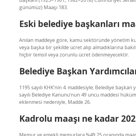
Başkanı (1923–1961, 1982–2018) Cumhuriyet Senat
günümüz) Maaşı 183.
Eski belediye başkanları ma
Anılan maddeye göre, kamu sektöründe yönetim kuru
veya başka bir şekilde ücret alıp almadıklarına bakı
hiçbir temsil veya zorunlu ücret ödenmeyecektir.
Belediye Başkan Yardımcılar
1195 sayılı KHK’nin 4. maddesiyle; Belediye başkan
sayılı Belediye Kanunu’nun 49 uncu maddesi hüküml
eklenmesi nedeniyle, Madde 26.
Kadrolu maaşı ne kadar 202
Memur ve emekli memurlara %49,25 oranında maaş