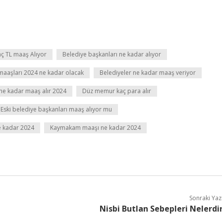
aç TL maaş Alıyor
Belediye başkanları ne kadar alıyor
 maaşları 2024 ne kadar olacak
Belediyeler ne kadar maaş veriyor
ne kadar maaş alır 2024
Düz memur kaç para alır
Eski belediye başkanları maaş alıyor mu
e kadar 2024
Kaymakam maaşı ne kadar 2024
Sonraki Yaz
Nisbi Butlan Sebepleri Nelerdi