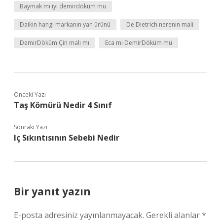
Baymak mı iyi demirdöküm mu
Daikin hangi markanın yan ürünü
De Dietrich nerenin mali
DemirDöküm Çin malı mı
Eca mı DemirDöküm mü
Önceki Yazı
Taş Kömürü Nedir 4 Sınıf
Sonraki Yazı
Iç Sıkıntısının Sebebi Nedir
Bir yanıt yazın
E-posta adresiniz yayınlanmayacak.
Gerekli alanlar
*