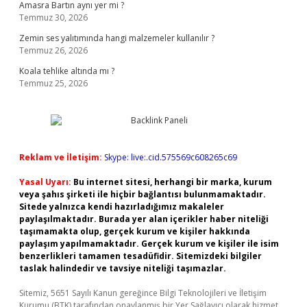
Amasra Bartın aynı yer mi ?
Temmuz 30, 2026
Zemin ses yalıtımında hangi malzemeler kullanılır ?
Temmuz 26, 2026
Koala tehlike altında mı ?
Temmuz 25, 2026
Reklam ve İletişim:
Skype: live:.cid.575569c608265c69
Yasal Uyarı:
Bu internet sitesi, herhangi bir marka, kurum
veya şahıs şirketi ile hiçbir bağlantısı bulunmamaktadır.
Sitede yalnızca kendi hazırladığımız makaleler
paylaşılmaktadır. Burada yer alan içerikler haber niteliği
taşımamakta olup, gerçek kurum ve kişiler hakkında
paylaşım yapılmamaktadır. Gerçek kurum ve kişiler ile isim
benzerlikleri tamamen tesadüfidir. Sitemizdeki bilgiler
taslak halindedir ve tavsiye niteliği taşımazlar.
Sitemiz, 5651 Sayılı Kanun gereğince Bilgi Teknolojileri ve İletişim
Kurumu (BTK) tarafından onaylanmış bir Yer Sağlayıcı olarak hizmet