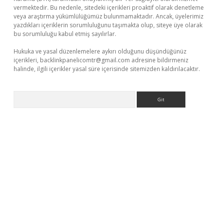
vermektedir. Bu nedenle, sitedeki içerikleri proaktif olarak denetleme
veya araştırma yükümlülüğümüz bulunmamaktadır. Ancak, üyelerimiz
yazdıkları içeriklerin sorumluluğunu taşımakta olup, siteye üye olarak
bu sorumluluğu kabul etmiş sayılırlar.
Hukuka ve yasal düzenlemelere aykırı olduğunu düşündüğünüz
içerikleri,
backlinkpanelicomtr@gmail.com
adresine bildirmeniz
halinde, ilgili içerikler yasal süre içerisinde sitemizden kaldırılacaktır.
Arama
giriş adresi
betexper.xyz
m elexbet