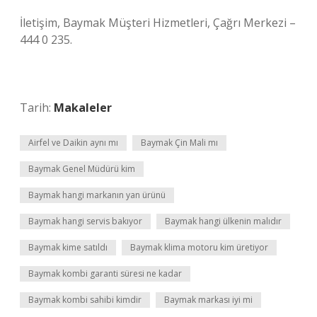
İletişim, Baymak Müşteri Hizmetleri, Çağrı Merkezi –
444 0 235.
Tarih:
Makaleler
Airfel ve Daikin aynı mı
Baymak Çin Mali mı
Baymak Genel Müdürü kim
Baymak hangi markanın yan ürünü
Baymak hangi servis bakıyor
Baymak hangi ülkenin malıdır
Baymak kime satıldı
Baymak klima motoru kim üretiyor
Baymak kombi garanti süresi ne kadar
Baymak kombi sahibi kimdir
Baymak markası iyi mi