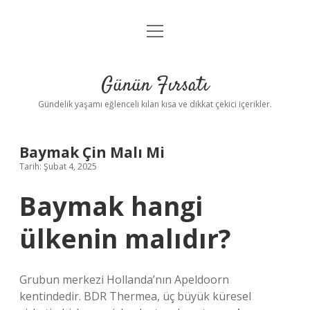
menüyü
Anasayfa
aç
Gizlilik Politikası
Günün Fırsatı
Yasal Uyarı
Gündelik yaşamı eğlenceli kılan kısa ve dikkat çekici içerikler.
Hakkımızda
Baymak Çin Malı Mi
Tarih: Şubat 4, 2025
Baymak hangi
ülkenin malıdır?
Grubun merkezi Hollanda’nın Apeldoorn
kentindedir. BDR Thermea, üç büyük küresel