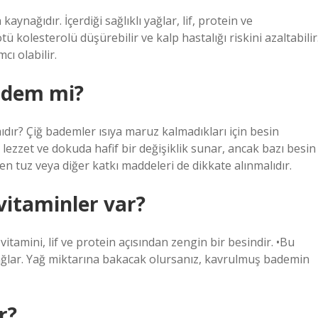
ynağıdır. İçerdiği sağlıklı yağlar, lif, protein ve
ü kolesterolü düşürebilir ve kalp hastalığı riskini azaltabilir
cı olabilir.
adem mi?
dır? Çiğ bademler ısıya maruz kalmadıkları için besin
zzet ve dokuda hafif bir değişiklik sunar, ancak bazı besin
en tuz veya diğer katkı maddeleri de dikkate alınmalıdır.
itaminler var?
tamini, lif ve protein açısından zengin bir besindir. •Bu
 sağlar. Yağ miktarına bakacak olursanız, kavrulmuş bademin
r?