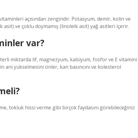
?
B vitaminleri açısından zengindir. Potasyum, demir, kolin ve
sit) ve çoklu doymamış (linoleik asit) yağ asitleri içerir.
inler var?
erli miktarda lif, magnezyum, kalsiyum, fosfor ve E vitamini
nin ani yükselmesini önler, kan basıncını ve kolesterol
meli?
me, tokluk hissi verme gibi birçok faydasını görebileceğiniz