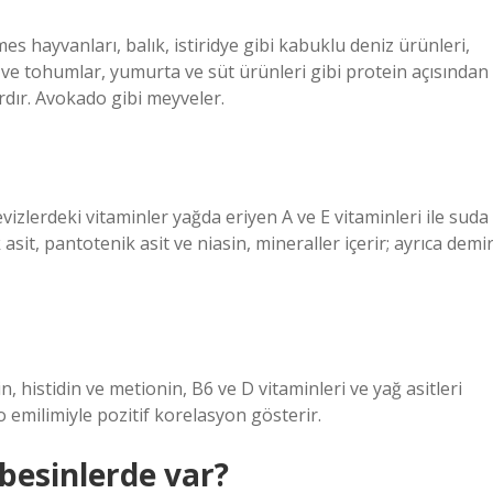
s hayvanları, balık, istiridye gibi kabuklu deniz ürünleri,
k ve tohumlar, yumurta ve süt ürünleri gibi protein açısından
rdır. Avokado gibi meyveler.
evizlerdeki vitaminler yağda eriyen A ve E vitaminleri ile suda
 asit, pantotenik asit ve niasin, mineraller içerir; ayrıca demir
ein, histidin ve metionin, B6 ve D vitaminleri ve yağ asitleri
o emilimiyle pozitif korelasyon gösterir.
besinlerde var?