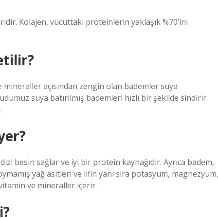
idir. Kolajen, vücuttaki proteinlerin yaklaşık %70’ini
ilir?
e mineraller açısından zengin olan bademler suya
cudumuz suya batırılmış bademleri hızlı bir şekilde sindirir.
.
yer?
zi besin sağlar ve iyi bir protein kaynağıdır. Ayrıca badem,
 doymamış yağ asitleri ve lifin yanı sıra potasyum, magnezyum
vitamin ve mineraller içerir.
i?