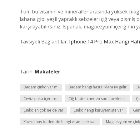
Tüm bu vitamin ve mineraller arasında yüksek magne
lahana gibi yeşil yapraklı sebzeleri çiğ veya pişmi
karşılayabilirsiniz. Ispanak, magnezyum içeriğinin ya
Tavsiyeli Bağlantılar:
Iphone 14 Pro Max Hangi Hafı
Tarih:
Makaleler
Badem çinko var mı
Badem hangi hastalıklara iyi gelir
B
Ceviz çinko içerir mi
Çiğ badem neden suda bekletilir
Çi
Çinko en çok ne de var
Çinko hangi kuruyemişte var
Gün
Kavrulmuş bademde hangi vitaminler var
Magnezyum ve çinko