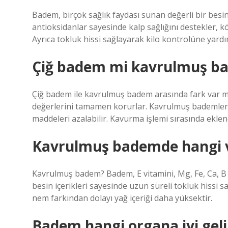
Badem, birçok sağlık faydası sunan değerli bir besin ka
antioksidanlar sayesinde kalp sağlığını destekler, köt
Ayrıca tokluk hissi sağlayarak kilo kontrolüne yardım
Çiğ badem mi kavrulmuş b
Çiğ badem ile kavrulmuş badem arasında fark var mı
değerlerini tamamen korurlar. Kavrulmuş bademler le
maddeleri azalabilir. Kavurma işlemi sırasında eklen
Kavrulmuş bademde hangi v
Kavrulmuş badem? Badem, E vitamini, Mg, Fe, Ca, B vi
besin içerikleri sayesinde uzun süreli tokluk hissi
nem farkından dolayı yağ içeriği daha yüksektir.
Badem hangi organa iyi geli