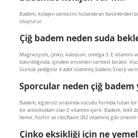
Badem, kolajen sentezini hızlandıran besinlerden bir
oluşturur.
Çiğ badem neden suda beklet
Magnezyum, çinko, kalsiyum, omega 3, E vitamini v
batırıldığında, içindeki enzimleri serbest bırakır. Vü
Günlük yediğiniz 4 adet ıslatılmış badem; Enerji verir
Sporcular neden çiğ badem 
Badem, egzersiz sırasında vücudu formda tutan bir di
bir antioksidan olan E vitamini içerir. Badem, tekli
demir, fosfor ve riboflavin (B2 vitamini) gibi önemli 
Çinko eksikliği için ne yemel