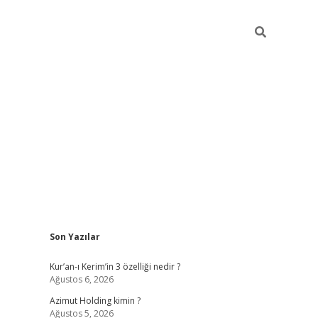
Sidebar
Son Yazılar
ci
vdcasino güncel giriş
ilbet casino
ilbet yeni giriş
Betexper gir
Kur’an-ı Kerim’in 3 özelliği nedir ?
Ağustos 6, 2026
Azimut Holding kimin ?
Ağustos 5, 2026