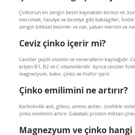
Çinkonun en zengin besin kaynakları kırmızı et, küme
mercimek, fasulye ve bezelye gibi baklagiller, fındı
zengin bitkisel besinler ve nar, yaban mersini ve na
Ceviz çinko içerir mi?
Cevizler çeşitli vitamin ve minerallerin kaynağıdır. C
eriyen B1, B2 ve C vitaminleridir. Ayrıca cevizler folik
magnezyum, bakır, çinko ve fosfor içerir.
Çinko emilimini ne artırır?
Karboksilik asit, glikoz, amino asitler, özellikle sist
çinko emilimini artırır. Gıdadaki protein miktarı çink
Magnezyum ve çinko hangi 