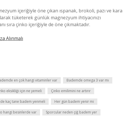
zyum içeriğiyle öne çıkan ıspanak, brokoli, pazı ve kara
ş olarak tüketerek günlük magnezyum ihtiyacınızı
nı sıra çinko içeriğiyle de öne çıkmaktadır.
za Alınmalı
ademde en çok hangi vitaminler var
Bademde omega 3 var mı
nko eksikliği için ne yemeli
Çinko emilimini ne artırır
de kaç tane badem yenmeli
Her gün badem yenir mi
 hangi besinlerde var
Sporcular neden çiğ badem yer