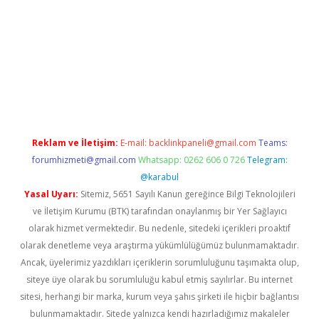
iriş adresi
betexper.xyz
m elexbet
Reklam ve İletişim:
E-mail:
backlinkpaneli@gmail.com
Teams:
forumhizmeti@gmail.com
Whatsapp: 0262 606 0 726
Telegram:
@karabul
Yasal Uyarı:
Sitemiz, 5651 Sayılı Kanun gereğince Bilgi Teknolojileri
ve İletişim Kurumu (BTK) tarafından onaylanmış bir Yer Sağlayıcı
olarak hizmet vermektedir. Bu nedenle, sitedeki içerikleri proaktif
olarak denetleme veya araştırma yükümlülüğümüz bulunmamaktadır.
Ancak, üyelerimiz yazdıkları içeriklerin sorumluluğunu taşımakta olup,
siteye üye olarak bu sorumluluğu kabul etmiş sayılırlar. Bu internet
sitesi, herhangi bir marka, kurum veya şahıs şirketi ile hiçbir bağlantısı
bulunmamaktadır. Sitede yalnızca kendi hazırladığımız makaleler