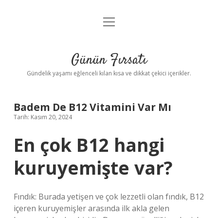
menüyü
Anasayfa
aç
Gizlilik Politikası
Günün Fırsatı
Yasal Uyarı
Gündelik yaşamı eğlenceli kılan kısa ve dikkat çekici içerikler.
Hakkımızda
Badem De B12 Vitamini Var Mı
Tarih: Kasım 20, 2024
En çok B12 hangi
kuruyemişte var?
Fındık: Burada yetişen ve çok lezzetli olan fındık, B12
içeren kuruyemişler arasında ilk akla gelen