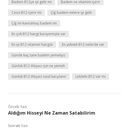
Badem B12ye iyi gelir mi
Badem ne vitamini içerir
Ceviz B12 içerir mi
Çiğ badem nelere iyi gelir
Çiğ mi kavrulmuş badem mi
En çok B12 hangi kuruyemişte var
En iyi B12 vitamini hangisi
En yüksek B12 nelerde var
Günde kaç tane badem yemeliyiz
Günlük B12 ihtiyacı için ne yemeli
Günlük B12 ihtiyacı nasıl karşılanır
Leblebi B12 var mı
Önceki Yazı
Aldığım Hisseyi Ne Zaman Satabilirim
Sonraki Yazı