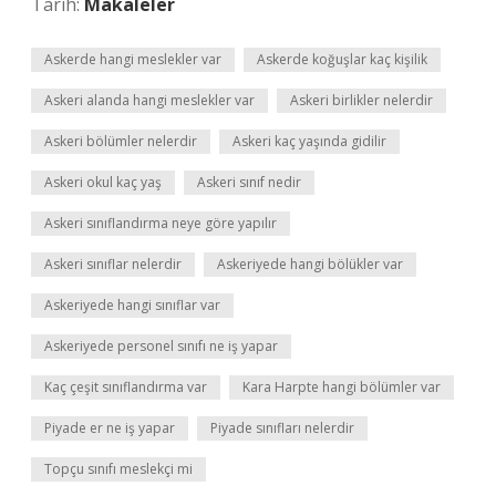
Tarih:
Makaleler
Askerde hangi meslekler var
Askerde koğuşlar kaç kişilik
Askeri alanda hangi meslekler var
Askeri birlikler nelerdir
Askeri bölümler nelerdir
Askeri kaç yaşında gidilir
Askeri okul kaç yaş
Askeri sınıf nedir
Askeri sınıflandırma neye göre yapılır
Askeri sınıflar nelerdir
Askeriyede hangi bölükler var
Askeriyede hangi sınıflar var
Askeriyede personel sınıfı ne iş yapar
Kaç çeşit sınıflandırma var
Kara Harpte hangi bölümler var
Piyade er ne iş yapar
Piyade sınıfları nelerdir
Topçu sınıfı meslekçi mi