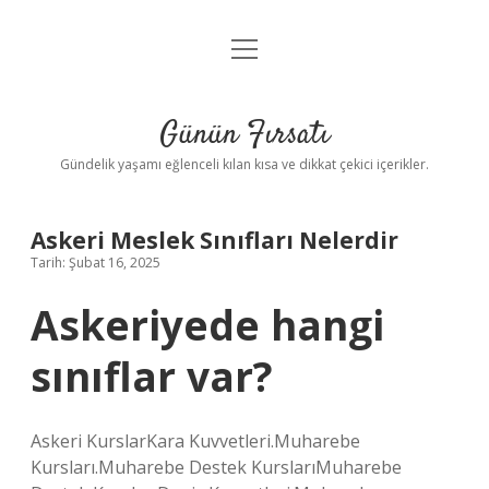
menüyü
Anasayfa
aç
Gizlilik Politikası
Günün Fırsatı
Yasal Uyarı
Gündelik yaşamı eğlenceli kılan kısa ve dikkat çekici içerikler.
Hakkımızda
Askeri Meslek Sınıfları Nelerdir
Tarih: Şubat 16, 2025
Askeriyede hangi
sınıflar var?
Askeri KurslarKara Kuvvetleri.Muharebe
Kursları.Muharebe Destek KurslarıMuharebe