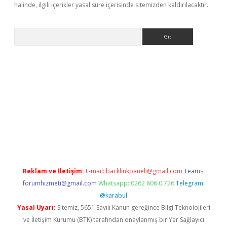
halinde, ilgili içerikler yasal süre içerisinde sitemizden kaldırılacaktır.
Arama
er giriş adresi
betexper.xyz
m elexbet
Reklam ve İletişim:
E-mail:
backlinkpaneli@gmail.com
Teams:
forumhizmeti@gmail.com
Whatsapp: 0262 606 0 726
Telegram:
@karabul
Yasal Uyarı:
Sitemiz, 5651 Sayılı Kanun gereğince Bilgi Teknolojileri
ve İletişim Kurumu (BTK) tarafından onaylanmış bir Yer Sağlayıcı