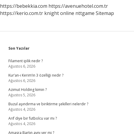
https://bebekkia.com
https://avenuehotel.com.tr
https://kerio.com.tr
knight online
nttgame
Sitemap
Sidebar
Son Yazılar
Filament iplik nedir ?
Ağustos 6, 2026
Kur’an-ı Kerim’in 3 özelliği nedir ?
Ağustos 6, 2026
Azimut Holding kimin ?
Ağustos 5, 2026
Buzul aşındırma ve biriktirme şekilleri nelerdir ?
Ağustos 4, 2026
Arif diye bir futbolcu var mı ?
Ağustos 4, 2026
Amasra Bartın aynı yer mi ?