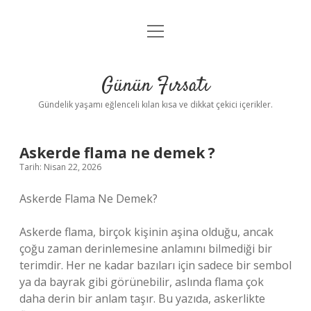
menüyü
Anasayfa
aç
Gizlilik Politikası
Günün Fırsatı
Yasal Uyarı
Gündelik yaşamı eğlenceli kılan kısa ve dikkat çekici içerikler.
Hakkımızda
Askerde flama ne demek ?
Tarih: Nisan 22, 2026
Askerde Flama Ne Demek?
Askerde flama, birçok kişinin aşina olduğu, ancak
çoğu zaman derinlemesine anlamını bilmediği bir
terimdir. Her ne kadar bazıları için sadece bir sembol
ya da bayrak gibi görünebilir, aslında flama çok
daha derin bir anlam taşır. Bu yazıda, askerlikte