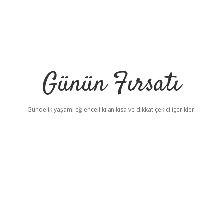
Günün Fırsatı
Gündelik yaşamı eğlenceli kılan kısa ve dikkat çekici içerikler.
betci