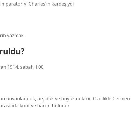
mparator V. Charles’ın kardeşiydi.
rih yazmak.
ruldu?
ran 1914, sabah 1:00.
lan unvanlar dük, arşidük ve büyük düktür. Özellikle Cermen
 arasında kont ve baron bulunur.