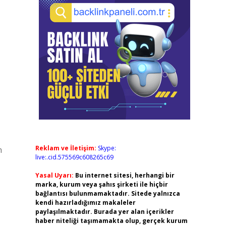
Reklam ve İletişim:
Skype:
n
live:.cid.575569c608265c69
Yasal Uyarı:
Bu internet sitesi, herhangi bir
marka, kurum veya şahıs şirketi ile hiçbir
bağlantısı bulunmamaktadır. Sitede yalnızca
kendi hazırladığımız makaleler
paylaşılmaktadır. Burada yer alan içerikler
haber niteliği taşımamakta olup, gerçek kurum