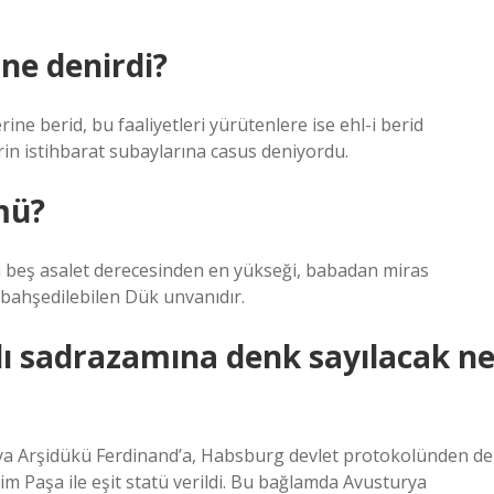
 ne denirdi?
rine berid, bu faaliyetleri yürütenlere ise ehl-i berid
rin istihbarat subaylarına casus deniyordu.
mü?
n beş asalet derecesinden en yükseği, babadan miras
bahşedilebilen Dük unvanıdır.
ı sadrazamına denk sayılacak n
ya Arşidükü Ferdinand’a, Habsburg devlet protokolünden de
m Paşa ile eşit statü verildi. Bu bağlamda Avusturya