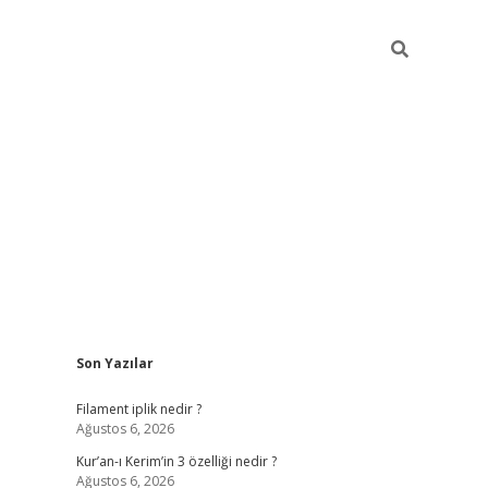
Sidebar
Son Yazılar
vdcasino güncel giriş
ilbet casino
ilbet yeni giriş
Betexper giriş
Filament iplik nedir ?
Ağustos 6, 2026
Kur’an-ı Kerim’in 3 özelliği nedir ?
Ağustos 6, 2026