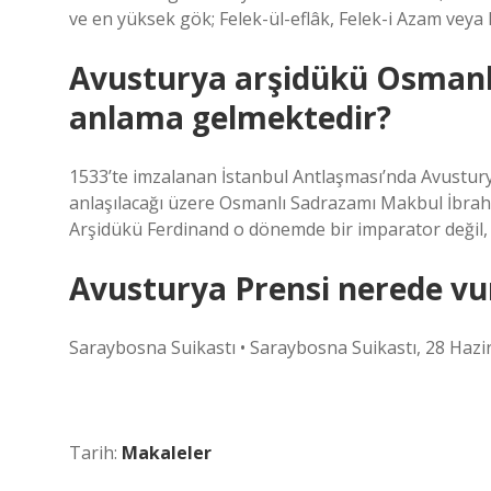
ve en yüksek gök; Felek-ül-eflâk, Felek-i Azam veya F
Avusturya arşidükü Osmanl
anlama gelmektedir?
1533’te imzalanan İstanbul Antlaşması’nda Avustur
anlaşılacağı üzere Osmanlı Sadrazamı Makbul İbrahi
Arşidükü Ferdinand o dönemde bir imparator değil, İ
Avusturya Prensi nerede vu
Saraybosna Suikastı • Saraybosna Suikastı, 28 Hazir
Tarih:
Makaleler