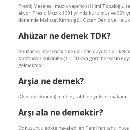
Prestij Meselesi, müzik yapımcısı Hilmi Topaloğlu 
alıyor. Presitj Müzik 1991 yılında kurulmuş ve 90’lı 
dönemde Mahsun Kırmızıgül, Özcan Deniz ve Haluk Lev
Ahüzar ne demek TDK?
Ahuzar kelimesi halk türkülerinde duyulan bir kelime
tarafından kullanılmıştır. TDK’ya göre herkesin du
gelmektedir.
Arşia ne demek?
(Osmanlı dönemi) minber, taht, en yüksek makam.
Arşı ala ne demektir?
Dokuzuncu gökte hayal edilen Tanrı’nın tahtı, Yüce 