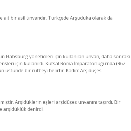
 ait bir asil ünvandır. Türkçede Arşuduka olarak da
n Habsburg yöneticileri için kullanılan unvan, daha sonraki
sleri için kullanıldı. Kutsal Roma İmparatorluğu’nda (962-
 üstünde bir rütbeyi belirtir. Kadın: Arşidüşes.
miştir. Arşidüklerin eşleri arşidüşes unvanını taşırdı. Bir
e arşidüklük denirdi.