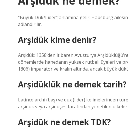
Arşiduk ne demek?
“Büyük Dük/Lider” anlamına gelir. Habsburg ailesine
adlandırılır.
Arşidük kime denir?
Arşidük: 1358’den itibaren Avusturya Arşidüklüğü’nü
dönemlerde hanedanın yüksek rütbeli üyeleri ve pren
1806) imparator ve kralın altında, ancak büyük dükün
Arşidüklük ne demek tarih?
Latince archi (baş) ve dux (lider) kelimelerinden türe
arşidük veya arşidüşes tarafından yönetilen ülkeler
Arşidük ne demek TDK?