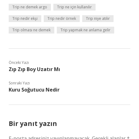
Trip ne demek argo
Trip ne için kullanılır
Trip nedir ekşi
Trip nedir örnek
Trip niye atılır
Trip olması ne demek
Trip yapmak ne anlama gelir
Önceki Yazı
Zıp Zıp Boy Uzatır Mı
Sonraki Yazı
Kuru Soğutucu Nedir
Bir yanıt yazın
E-posta adresiniz yayınlanmayacak.
Gerekli alanlar
*