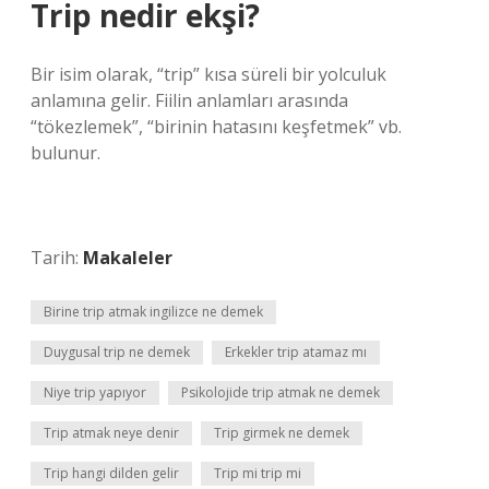
Trip nedir ekşi?
Bir isim olarak, “trip” kısa süreli bir yolculuk
anlamına gelir. Fiilin anlamları arasında
“tökezlemek”, “birinin hatasını keşfetmek” vb.
bulunur.
Tarih:
Makaleler
Birine trip atmak ingilizce ne demek
Duygusal trip ne demek
Erkekler trip atamaz mı
Niye trip yapıyor
Psikolojide trip atmak ne demek
Trip atmak neye denir
Trip girmek ne demek
Trip hangi dilden gelir
Trip mi trip mi