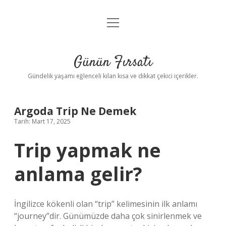
menüyü
Anasayfa
aç
Gizlilik Politikası
Günün Fırsatı
Yasal Uyarı
Gündelik yaşamı eğlenceli kılan kısa ve dikkat çekici içerikler.
Hakkımızda
Argoda Trip Ne Demek
Tarih: Mart 17, 2025
Trip yapmak ne
anlama gelir?
İngilizce kökenli olan “trip” kelimesinin ilk anlamı
“journey”dir. Günümüzde daha çok sinirlenmek ve