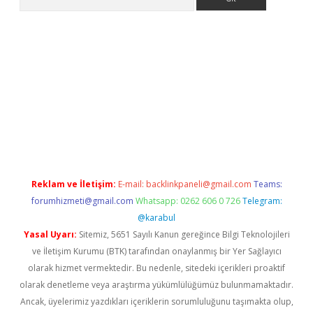
 giriş adresi
betexper.xyz
m elexbet
Reklam ve İletişim:
E-mail:
backlinkpaneli@gmail.com
Teams:
forumhizmeti@gmail.com
Whatsapp: 0262 606 0 726
Telegram:
@karabul
Yasal Uyarı:
Sitemiz, 5651 Sayılı Kanun gereğince Bilgi Teknolojileri
ve İletişim Kurumu (BTK) tarafından onaylanmış bir Yer Sağlayıcı
olarak hizmet vermektedir. Bu nedenle, sitedeki içerikleri proaktif
olarak denetleme veya araştırma yükümlülüğümüz bulunmamaktadır.
Ancak, üyelerimiz yazdıkları içeriklerin sorumluluğunu taşımakta olup,