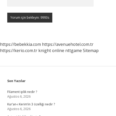
https://bebekkia.com
https://avenuehotel.com.tr
https://kerio.com.tr
knight online
nttgame
Sitemap
Sidebar
Son Yazılar
Filament iplik nedir ?
Ağustos 6, 2026
Kur’an-ı Kerim’in 3 özelliği nedir ?
Ağustos 6, 2026