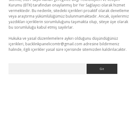
Kurumu (BTK) tarafından onaylanmış bir Yer Sağlayıcı olarak hizmet
vermektedir. Bu nedenle, sitedeki içerikleri proaktif olarak denetleme
veya araştırma yükümlülüğümüz bulunmamaktadır. Ancak, üyelerimiz
yazdıkları içeriklerin sorumluluğunu taşımakta olup, siteye üye olarak
bu sorumluluğu kabul etmiş sayılırlar.
Hukuka ve yasal düzenlemelere aykırı olduğunu düşündüğünüz
içerikleri,
backlinkpanelicomtr@gmail.com
adresine bildirmeniz
halinde, ilgili içerikler yasal süre içerisinde sitemizden kaldırılacaktır.
Arama
betexper.xyz
m elexbet