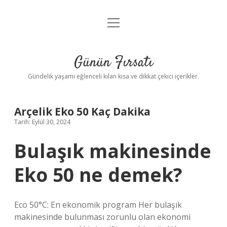
menüyü
Anasayfa
aç
Gizlilik Politikası
Günün Fırsatı
Yasal Uyarı
Gündelik yaşamı eğlenceli kılan kısa ve dikkat çekici içerikler.
Hakkımızda
Arçelik Eko 50 Kaç Dakika
Tarih: Eylül 30, 2024
Bulaşık makinesinde
Eko 50 ne demek?
Eco 50°C: En ekonomik program Her bulaşık
makinesinde bulunması zorunlu olan ekonomi