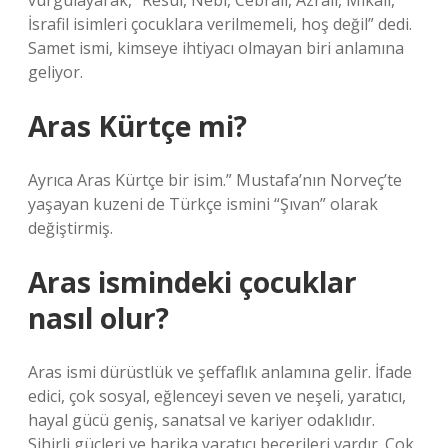
vurgulayarak, “Resul, Nebi, Cebrail, Azrail, Mikail,
İsrafil isimleri çocuklara verilmemeli, hoş değil” dedi.
Samet ismi, kimseye ihtiyacı olmayan biri anlamına
geliyor.
Aras Kürtçe mi?
Ayrıca Aras Kürtçe bir isim.” Mustafa’nın Norveç’te
yaşayan kuzeni de Türkçe ismini “Şıvan” olarak
değiştirmiş.
Aras ismindeki çocuklar
nasıl olur?
Aras ismi dürüstlük ve şeffaflık anlamına gelir. İfade
edici, çok sosyal, eğlenceyi seven ve neşeli, yaratıcı,
hayal gücü geniş, sanatsal ve kariyer odaklıdır.
Sihirli güçleri ve harika yaratıcı becerileri vardır. Çok