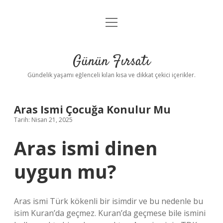
menüyü
Anasayfa
aç
Gizlilik Politikası
Günün Fırsatı
Yasal Uyarı
Gündelik yaşamı eğlenceli kılan kısa ve dikkat çekici içerikler.
Hakkımızda
Aras Ismi Çocuğa Konulur Mu
Tarih: Nisan 21, 2025
Aras ismi dinen
uygun mu?
Aras ismi Türk kökenli bir isimdir ve bu nedenle bu
isim Kuran’da geçmez. Kuran’da geçmese bile ismini