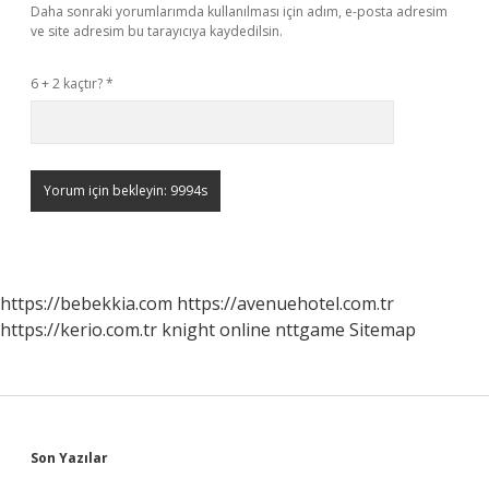
Daha sonraki yorumlarımda kullanılması için adım, e-posta adresim
ve site adresim bu tarayıcıya kaydedilsin.
6 + 2 kaçtır?
*
https://bebekkia.com
https://avenuehotel.com.tr
https://kerio.com.tr
knight online
nttgame
Sitemap
Sidebar
Son Yazılar