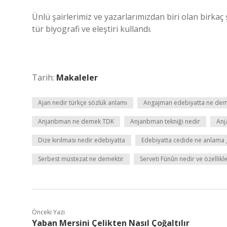
Ünlü şairlerimiz ve yazarlarımızdan biri olan birk
tür biyografi ve eleştiri kullandı.
Tarih:
Makaleler
Ajan nedir türkçe sözlük anlamı
Angajman edebiyatta ne de
Anjanbman ne demek TDK
Anjanbman tekniği nedir
Anj
Dize kırılması nedir edebiyatta
Edebiyatta cedide ne anlama g
Serbest müstezat ne demektir
Serveti Fünûn nedir ve özellikle
Önceki Yazı
Yaban Mersini Çelikten Nasıl Çoğaltılır