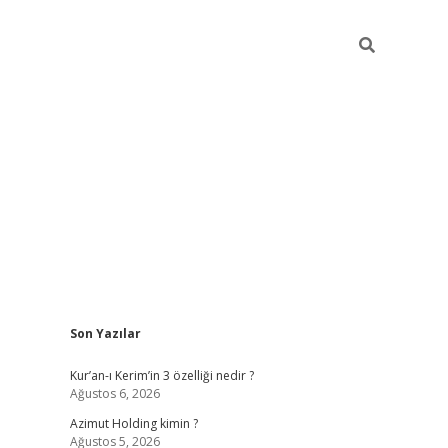
Sidebar
Son Yazılar
etci
vdcasino güncel giriş
ilbet casino
ilbet yeni giriş
Betexper g
Kur’an-ı Kerim’in 3 özelliği nedir ?
Ağustos 6, 2026
Azimut Holding kimin ?
Ağustos 5, 2026