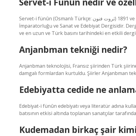
Servet-i Fünûn nedir ve özell
Servet-i fünûn (Osmanlı Türkçe: ثروت فنون) 1891 ve 1944 yılları arasında Türkiye’de yayınlanan Osmanlı
İmparatorluğu ve Sanat ve Edebiyat Dergisidir. Der
ve en uzun ve Türk basını tarihindeki en etkili dergi
Anjanbman tekniği nedir?
Anjanbman teknolojisi, Fransız şiirinden Türk şiirin
damgalı formlardan kurtuldu. Şiirler Anjanbman tek
Edebiyatta cedide ne anlama
Edebiyat-i fünûn edebiyatı veya literatür adına kull
batısının etkisi altında toplanan sanatçılar tarafında
Kudemadan birkaç şair kimi