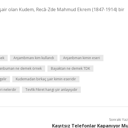
aç şair olan Kudem, Recâ-Zde Mahmud Ekrem (1847-1914) bir
mek
Anjambmanı kim kullandı
Anjanbman kimin eseri
anbuman ne demek örnek
Bayaktan ne demek TDK
elir
Kudemadan birkaç şair kimin eseridir
ri nelerdir
Tevfik Fikret hangi şiir anlayışıdır
Sonraki Yaz
Kayıtsız Telefonlar Kapanıyor M