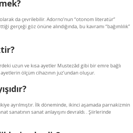
emek?
olarak da çevrilebilir. Adorno’nun “otonom literatür”
h ettiği gerçeği göz önüne alındığında, bu kavramı “bağımlılık”
tir?
rdeki uzun ve kısa ayetler Mustezâd gibi bir emre bağlı
n ayetlerin ölçüm cihazının juz’undan oluşur.
ışıdır?
ikiye ayrılmıştır. İlk döneminde, ikinci aşamada parnakizmin
anat sanatının sanat anlayışını devraldı. . Şiirlerinde