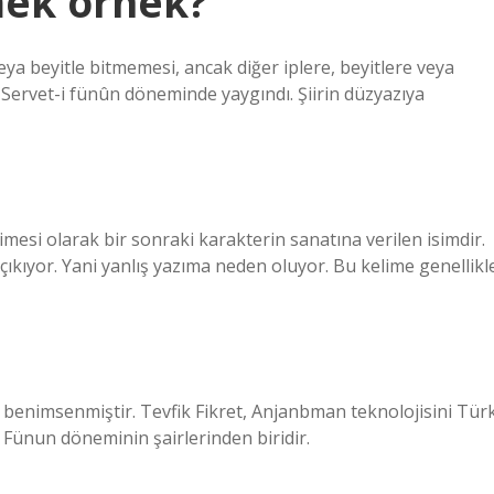
ek örnek?
eya beyitle bitmemesi, ancak diğer iplere, beyitlere veya
i. Servet-i fünûn döneminde yaygındı. Şiirin düzyazıya
esi olarak bir sonraki karakterin sanatına verilen isimdir.
çıkıyor. Yani yanlış yazıma neden oluyor. Bu kelime genellikl
 benimsenmiştir. Tevfik Fikret, Anjanbman teknolojisini Tür
-i Fünun döneminin şairlerinden biridir.