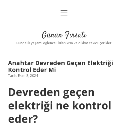
menüyü
Anasayfa
aç
Gizlilik Politikası
Günün Fırsatı
Yasal Uyarı
Gündelik yaşamı eğlenceli kılan kısa ve dikkat çekici içerikler.
Hakkımızda
Anahtar Devreden Geçen Elektriği
Kontrol Eder Mi
Tarih: Ekim 8, 2024
Devreden geçen
elektriği ne kontrol
eder?