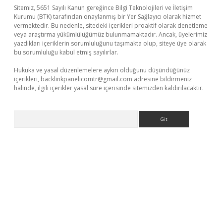
Sitemiz, 5651 Sayılı Kanun gereğince Bilgi Teknolojileri ve İletişim
Kurumu (BTK) tarafından onaylanmış bir Yer Sağlayıcı olarak hizmet
vermektedir. Bu nedenle, sitedeki içerikleri proaktif olarak denetleme
veya araştırma yükümlülüğümüz bulunmamaktadır. Ancak, üyelerimiz
yazdıkları içeriklerin sorumluluğunu taşımakta olup, siteye üye olarak
bu sorumluluğu kabul etmiş sayılırlar.
Hukuka ve yasal düzenlemelere aykırı olduğunu düşündüğünüz
içerikleri,
backlinkpanelicomtr@gmail.com
adresine bildirmeniz
halinde, ilgili içerikler yasal süre içerisinde sitemizden kaldırılacaktır.
Arama
adresi
betexper.xyz
m elexbet