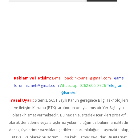
giriş adresi
betexper.xyz
m elexbet
Reklam ve İletişim:
E-mail:
backlinkpaneli@gmail.com
Teams:
forumhizmeti@gmail.com
Whatsapp: 0262 606 0 726
Telegram:
@karabul
Yasal Uyarı:
Sitemiz, 5651 Sayılı Kanun gereğince Bilgi Teknolojileri
ve İletişim Kurumu (BTK) tarafından onaylanmış bir Yer Sağlayıcı
olarak hizmet vermektedir. Bu nedenle, sitedeki içerikleri proaktif
olarak denetleme veya araştırma yükümlülüğümüz bulunmamaktadır.
Ancak, üyelerimiz yazdıkları içeriklerin sorumluluğunu taşımakta olup,
siteye üye olarak bu sorumluluğu kabul etmiş sayılırlar. Bu internet