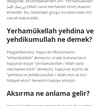
dediğinde, etrafındakilerden biri “Yerhamükellah”
(يرحمك الله) (Allah sana merhamet etsin) duasını
etmelidir. Bu, İslam’daki görgü kurallarından biri
olarak kabul edilir.
Yerhamükellah yehdina ve
yehdikumullah ne demek?
Peygamberimiz, hapşıran Müslümanın
“elhamdülillah” demesini, orada bulunanların
hapşıran kişiye “yerhamükellah / Allah sana
merhamet etsin” demesini, hapşıran kişinin de
“yehdina ve yehdikumullah / Allah seni ve bizi
hidayet etsin” demesini tavsiye etmiştir.
Aksırma ne anlama gelir?