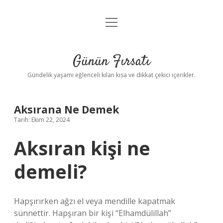
menüyü
Anasayfa
aç
Gizlilik Politikası
Günün Fırsatı
Yasal Uyarı
Gündelik yaşamı eğlenceli kılan kısa ve dikkat çekici içerikler.
Hakkımızda
Aksırana Ne Demek
Tarih: Ekim 22, 2024
Aksıran kişi ne
demeli?
Hapşırırken ağzı el veya mendille kapatmak
sünnettir. Hapşıran bir kişi “Elhamdülillah”