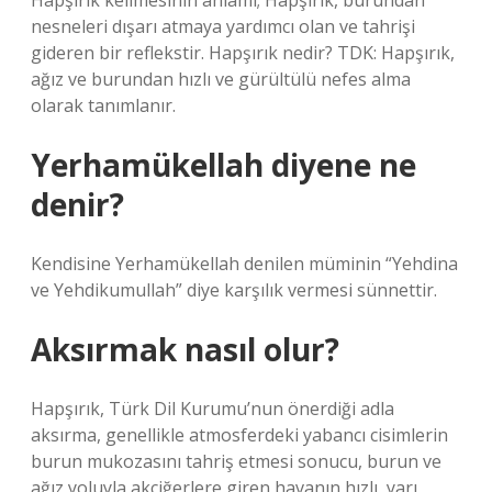
Hapşırık kelimesinin anlamı; Hapşırık, burundan
nesneleri dışarı atmaya yardımcı olan ve tahrişi
gideren bir reflekstir. Hapşırık nedir? TDK: Hapşırık,
ağız ve burundan hızlı ve gürültülü nefes alma
olarak tanımlanır.
Yerhamükellah diyene ne
denir?
Kendisine Yerhamükellah denilen müminin “Yehdina
ve Yehdikumullah” diye karşılık vermesi sünnettir.
Aksırmak nasıl olur?
Hapşırık, Türk Dil Kurumu’nun önerdiği adla
aksırma, genellikle atmosferdeki yabancı cisimlerin
burun mukozasını tahriş etmesi sonucu, burun ve
ağız yoluyla akciğerlere giren havanın hızlı, yarı