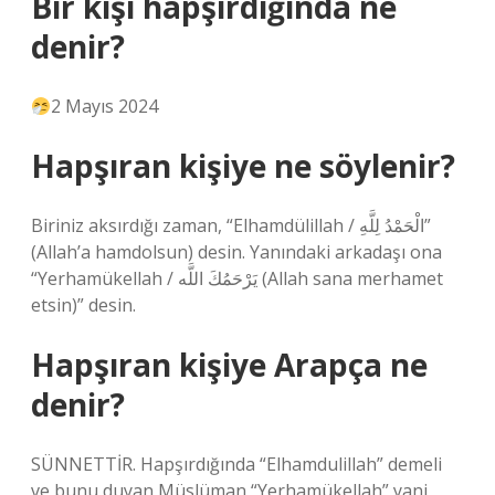
Bir kişi hapşırdığında ne
denir?
2 Mayıs 2024
Hapşıran kişiye ne söylenir?
Biriniz aksırdığı zaman, “Elhamdülillah / الْحَمْدُ لِلَّهِ”
(Allah’a hamdolsun) desin. Yanındaki arkadaşı ona
“Yerhamükellah / يَرْحَمُكَ اللَّه (Allah sana merhamet
etsin)” desin.
Hapşıran kişiye Arapça ne
denir?
SÜNNETTİR. Hapşırdığında “Elhamdulillah” demeli
ve bunu duyan Müslüman “Yerhamükellah” yani