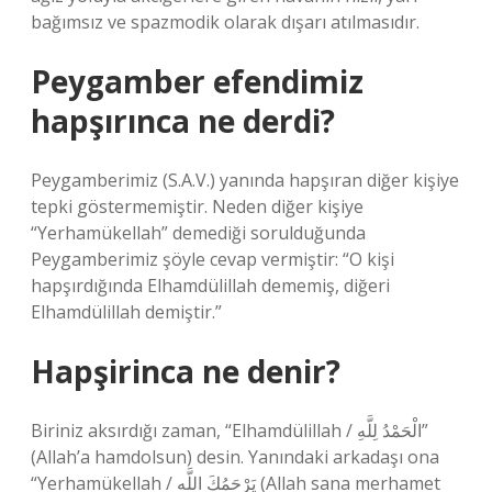
bağımsız ve spazmodik olarak dışarı atılmasıdır.
Peygamber efendimiz
hapşırınca ne derdi?
Peygamberimiz (S.A.V.) yanında hapşıran diğer kişiye
tepki göstermemiştir. Neden diğer kişiye
“Yerhamükellah” demediği sorulduğunda
Peygamberimiz şöyle cevap vermiştir: “O kişi
hapşırdığında Elhamdülillah dememiş, diğeri
Elhamdülillah demiştir.”
Hapşirinca ne denir?
Biriniz aksırdığı zaman, “Elhamdülillah / الْحَمْدُ لِلَّهِ”
(Allah’a hamdolsun) desin. Yanındaki arkadaşı ona
“Yerhamükellah / يَرْحَمُكَ اللَّه (Allah sana merhamet