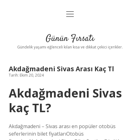
menüyü
Anasayfa
aç
Gizlilik Politikası
Günün Fırsatı
Yasal Uyarı
Gündelik yaşamı eğlenceli kılan kısa ve dikkat çekici içerikler.
Hakkımızda
Akdağmadeni Sivas Arası Kaç Tl
Tarih: Ekim 20, 2024
Akdağmadeni Sivas
kaç TL?
Akdağmadeni – Sivas arası en popüler otobüs
seferlerinin bilet fiyatlarıOtobüs