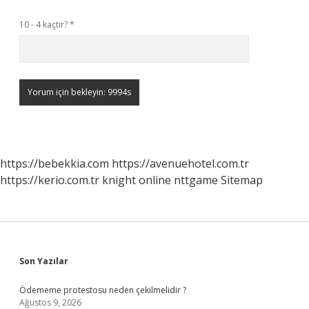
10 - 4 kaçtır?
*
https://bebekkia.com
https://avenuehotel.com.tr
https://kerio.com.tr
knight online
nttgame
Sitemap
Sidebar
Son Yazılar
Ödememe protestosu neden çekilmelidir ?
Ağustos 9, 2026