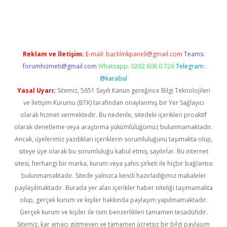
giriş adresi
betexper.xyz
m elexbet
Reklam ve İletişim:
E-mail:
backlinkpaneli@gmail.com
Teams:
forumhizmeti@gmail.com
Whatsapp: 0262 606 0 726
Telegram:
@karabul
Yasal Uyarı:
Sitemiz, 5651 Sayılı Kanun gereğince Bilgi Teknolojileri
ve İletişim Kurumu (BTK) tarafından onaylanmış bir Yer Sağlayıcı
olarak hizmet vermektedir. Bu nedenle, sitedeki içerikleri proaktif
olarak denetleme veya araştırma yükümlülüğümüz bulunmamaktadır.
Ancak, üyelerimiz yazdıkları içeriklerin sorumluluğunu taşımakta olup,
siteye üye olarak bu sorumluluğu kabul etmiş sayılırlar. Bu internet
sitesi, herhangi bir marka, kurum veya şahıs şirketi ile hiçbir bağlantısı
bulunmamaktadır. Sitede yalnızca kendi hazırladığımız makaleler
paylaşılmaktadır. Burada yer alan içerikler haber niteliği taşımamakta
olup, gerçek kurum ve kişiler hakkında paylaşım yapılmamaktadır.
Gerçek kurum ve kişiler ile isim benzerlikleri tamamen tesadüfidir.
Sitemiz, kar amacı gütmeyen ve tamamen ücretsiz bir bilgi paylaşım