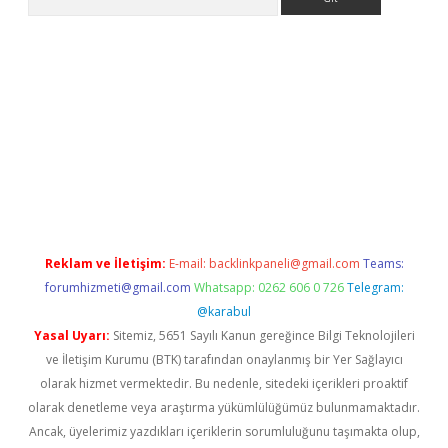
iriş adresi
betexper.xyz
m elexbet
Reklam ve İletişim:
E-mail:
backlinkpaneli@gmail.com
Teams:
forumhizmeti@gmail.com
Whatsapp: 0262 606 0 726
Telegram:
@karabul
Yasal Uyarı:
Sitemiz, 5651 Sayılı Kanun gereğince Bilgi Teknolojileri
ve İletişim Kurumu (BTK) tarafından onaylanmış bir Yer Sağlayıcı
olarak hizmet vermektedir. Bu nedenle, sitedeki içerikleri proaktif
olarak denetleme veya araştırma yükümlülüğümüz bulunmamaktadır.
Ancak, üyelerimiz yazdıkları içeriklerin sorumluluğunu taşımakta olup,