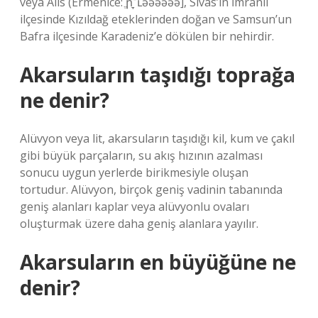
veya Alis (Ermenice: ֱ֬ր־ֵָւəəəəəə], Sivas’ın İmranlı
ilçesinde Kızıldağ eteklerinden doğan ve Samsun’un
Bafra ilçesinde Karadeniz’e dökülen bir nehirdir.
Akarsuların taşıdığı toprağa
ne denir?
Alüvyon veya lit, akarsuların taşıdığı kil, kum ve çakıl
gibi büyük parçaların, su akış hızının azalması
sonucu uygun yerlerde birikmesiyle oluşan
tortudur. Alüvyon, birçok geniş vadinin tabanında
geniş alanları kaplar veya alüvyonlu ovaları
oluşturmak üzere daha geniş alanlara yayılır.
Akarsuların en büyüğüne ne
denir?