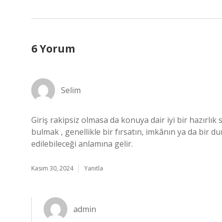
6 Yorum
Selim
Giriş rakipsiz olmasa da konuya dair iyi bir hazırlı
bulmak , genellikle bir fırsatın, imkânın ya da bir 
edilebileceği anlamına gelir.
Kasım 30, 2024
Yanıtla
admin