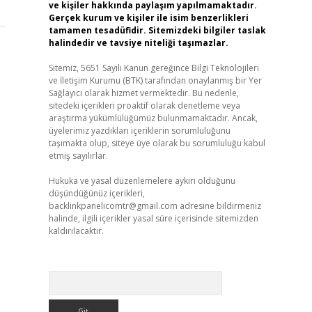
ve kişiler hakkında paylaşım yapılmamaktadır.
Gerçek kurum ve kişiler ile isim benzerlikleri
tamamen tesadüfidir. Sitemizdeki bilgiler taslak
halindedir ve tavsiye niteliği taşımazlar.
Sitemiz, 5651 Sayılı Kanun gereğince Bilgi Teknolojileri
ve İletişim Kurumu (BTK) tarafından onaylanmış bir Yer
Sağlayıcı olarak hizmet vermektedir. Bu nedenle,
sitedeki içerikleri proaktif olarak denetleme veya
araştırma yükümlülüğümüz bulunmamaktadır. Ancak,
üyelerimiz yazdıkları içeriklerin sorumluluğunu
taşımakta olup, siteye üye olarak bu sorumluluğu kabul
etmiş sayılırlar.
Hukuka ve yasal düzenlemelere aykırı olduğunu
düşündüğünüz içerikleri,
backlinkpanelicomtr@gmail.com
adresine bildirmeniz
halinde, ilgili içerikler yasal süre içerisinde sitemizden
kaldırılacaktır.
Arama