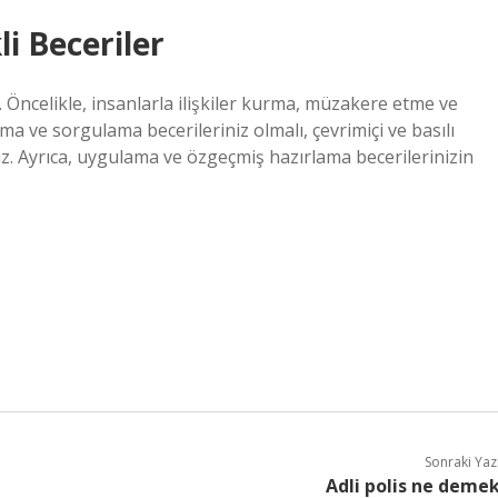
i Beceriler
ır. Öncelikle, insanlarla ilişkiler kurma, müzakere etme ve
ırma ve sorgulama becerileriniz olmalı, çevrimiçi ve basılı
nız. Ayrıca, uygulama ve özgeçmiş hazırlama becerilerinizin
Sonraki Yaz
Adli polis ne deme