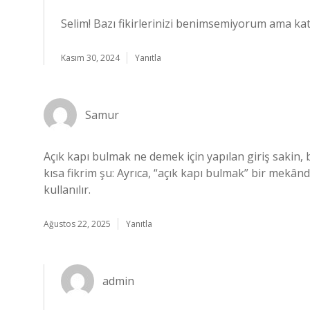
Selim! Bazı fikirlerinizi benimsemiyorum ama kat
Kasım 30, 2024
Yanıtla
Samur
Açık kapı bulmak ne demek için yapılan giriş sakin, 
kısa fikrim şu: Ayrıca, “açık kapı bulmak” bir mek
kullanılır.
Ağustos 22, 2025
Yanıtla
admin