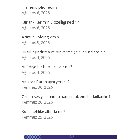
Filament iplik nedir ?
Ağustos 6, 2026
Kur’an-ı Kerim’in 3 özelliği nedir ?
Ağustos 6, 2026
Azimut Holding kimin ?
Ağustos 5, 2026
Buzul aşındırma ve biriktirme şekilleri nelerdir ?
Ağustos 4, 2026
Arif diye bir futbolcu var mı ?
Ağustos 4, 2026
Amasra Bartın aynı yer mi ?
Temmuz 30, 2026
Zemin ses yalıtımında hangi malzemeler kullanılır ?
Temmuz 26, 2026
Koala tehlike altında mı ?
Temmuz 25, 2026