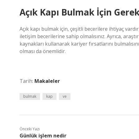
Açık Kapı Bulmak İçin Gerekl
Açık kapı bulmak için, çeşitli becerilere ihtiyaç vard
iletişim becerilerine sahip olmalısınız. Ayrıca, araşt
kaynakları kullanarak kariyer fırsatlarını bulmalısı
olması da önemlidir.
Tarih:
Makaleler
bulmak
kap
ve
Önceki Yazı
Günlük işlem nedir