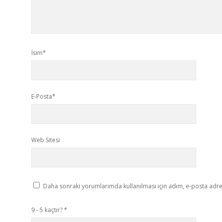
İsim*
E-Posta*
Web Sitesi
Daha sonraki yorumlarımda kullanılması için adım, e-posta adres
9 - 5 kaçtır?
*