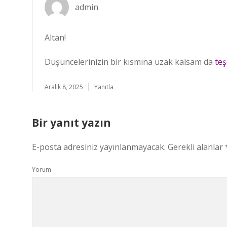
admin
Altan!
Düşüncelerinizin bir kısmına uzak kalsam da
te
Aralık 8, 2025
Yanıtla
Bir yanıt yazın
E-posta adresiniz yayınlanmayacak.
Gerekli alanlar
Yorum