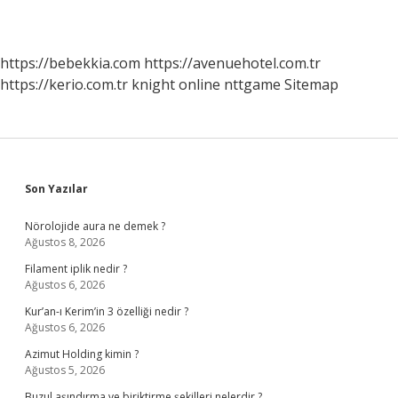
https://bebekkia.com
https://avenuehotel.com.tr
https://kerio.com.tr
knight online
nttgame
Sitemap
Sidebar
Son Yazılar
Nörolojide aura ne demek ?
Ağustos 8, 2026
Filament iplik nedir ?
Ağustos 6, 2026
Kur’an-ı Kerim’in 3 özelliği nedir ?
Ağustos 6, 2026
Azimut Holding kimin ?
Ağustos 5, 2026
Buzul aşındırma ve biriktirme şekilleri nelerdir ?