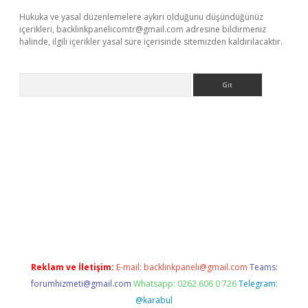
Hukuka ve yasal düzenlemelere aykırı olduğunu düşündüğünüz
içerikleri,
backlinkpanelicomtr@gmail.com
adresine bildirmeniz
halinde, ilgili içerikler yasal süre içerisinde sitemizden kaldırılacaktır.
Arama
r giriş adresi
betexper.xyz
m elexbet
Reklam ve İletişim:
E-mail:
backlinkpaneli@gmail.com
Teams:
forumhizmeti@gmail.com
Whatsapp: 0262 606 0 726
Telegram:
@karabul