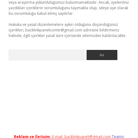
veya araştırma yükümlülüğümüz bulunmamaktadır. Ancak, üyelerimiz
yazdıkları içeriklerin sorumluluğunu taşımakta olup, siteye üye olarak
bu sorumluluğu kabul etmiş sayılırlar.
Hukuka ve yasal düzenlemelere aykırı olduğunu düşündüğünüz
içerikleri,
backlinkpanelicomtr@gmail.com
adresine bildirmeniz
halinde, ilgili içerikler yasal süre içerisinde sitemizden kaldırılacaktır.
Arama
exper giriş adresi
betexper.xyz
m elexbet
Reklam ve İletişim:
E-mail:
backlinkpaneli@gmail.com
Teams: