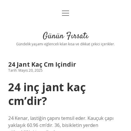
menüyü
Anasayfa
aç
Gizlilik Politikası
Günün Fırsatı
Yasal Uyarı
Gündelik yaşamı eğlenceli kılan kısa ve dikkat çekici içerikler.
Hakkımızda
24 Jant Kaç Cm Içindir
Tarih: Mayıs 20, 2025
24 inç jant kaç
cm’dir?
24 Kenar, lastiğin çapını temsil eder. Kauçuk çapı
yaklaşık 60.96 cm’dir. 36, bisikletin yerden