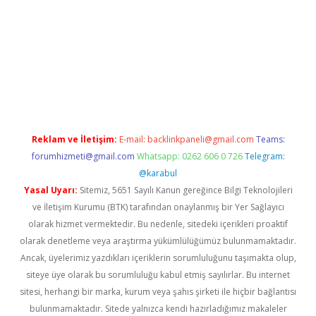
xper giriş adresi
betexper.xyz
m elexbet
Reklam ve İletişim:
E-mail:
backlinkpaneli@gmail.com
Teams:
forumhizmeti@gmail.com
Whatsapp: 0262 606 0 726
Telegram:
@karabul
Yasal Uyarı:
Sitemiz, 5651 Sayılı Kanun gereğince Bilgi Teknolojileri
ve İletişim Kurumu (BTK) tarafından onaylanmış bir Yer Sağlayıcı
olarak hizmet vermektedir. Bu nedenle, sitedeki içerikleri proaktif
olarak denetleme veya araştırma yükümlülüğümüz bulunmamaktadır.
Ancak, üyelerimiz yazdıkları içeriklerin sorumluluğunu taşımakta olup,
siteye üye olarak bu sorumluluğu kabul etmiş sayılırlar. Bu internet
sitesi, herhangi bir marka, kurum veya şahıs şirketi ile hiçbir bağlantısı
bulunmamaktadır. Sitede yalnızca kendi hazırladığımız makaleler