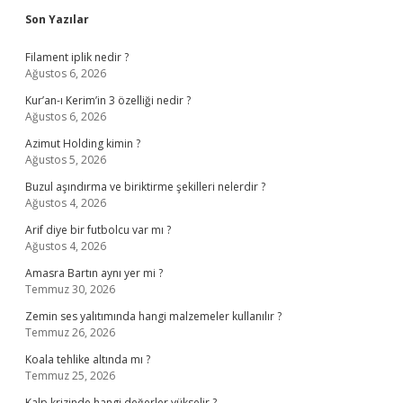
Sidebar
Son Yazılar
Filament iplik nedir ?
Ağustos 6, 2026
Kur’an-ı Kerim’in 3 özelliği nedir ?
Ağustos 6, 2026
Azimut Holding kimin ?
Ağustos 5, 2026
Buzul aşındırma ve biriktirme şekilleri nelerdir ?
Ağustos 4, 2026
Arif diye bir futbolcu var mı ?
Ağustos 4, 2026
Amasra Bartın aynı yer mi ?
Temmuz 30, 2026
Zemin ses yalıtımında hangi malzemeler kullanılır ?
Temmuz 26, 2026
Koala tehlike altında mı ?
Temmuz 25, 2026
Kalp krizinde hangi değerler yükselir ?