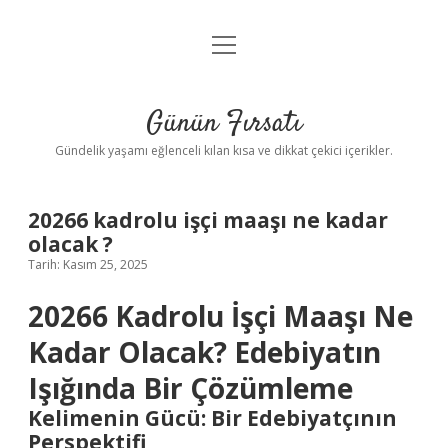
menüyü
Anasayfa
aç
Gizlilik Politikası
Günün Fırsatı
Yasal Uyarı
Gündelik yaşamı eğlenceli kılan kısa ve dikkat çekici içerikler.
Hakkımızda
20266 kadrolu işçi maaşı ne kadar
olacak ?
Tarih: Kasım 25, 2025
20266 Kadrolu İşçi Maaşı Ne
Kadar Olacak? Edebiyatın
Işığında Bir Çözümleme
Kelimenin Gücü: Bir Edebiyatçının
Perspektifi