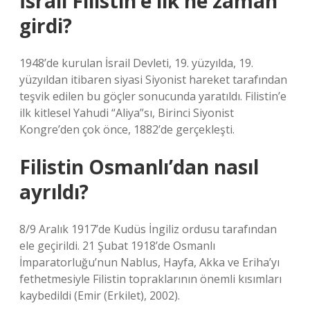
İsrail Filistin’e ilk ne zaman
girdi?
1948’de kurulan İsrail Devleti, 19. yüzyılda, 19.
yüzyıldan itibaren siyasi Siyonist hareket tarafından
teşvik edilen bu göçler sonucunda yaratıldı. Filistin’e
ilk kitlesel Yahudi “Aliya”sı, Birinci Siyonist
Kongre’den çok önce, 1882’de gerçekleşti.
Filistin Osmanlı’dan nasıl
ayrıldı?
8/9 Aralık 1917’de Kudüs İngiliz ordusu tarafından
ele geçirildi. 21 Şubat 1918’de Osmanlı
İmparatorluğu’nun Nablus, Hayfa, Akka ve Eriha’yı
fethetmesiyle Filistin topraklarının önemli kısımları
kaybedildi (Emir (Erkilet), 2002).