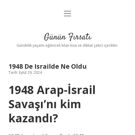
menüyü
Anasayfa
aç
Gizlilik Politikası
Günün Fırsatı
Yasal Uyarı
Gündelik yaşamı eğlenceli kılan kısa ve dikkat çekici içerikler.
Hakkımızda
1948 De Israilde Ne Oldu
Tarih: Eylül 29, 2024
1948 Arap-İsrail
Savaşı’nı kim
kazandı?