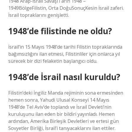
1948 Arap-İsrail SavaşıTarih 1948 –
1949BölgeFilistin, Orta DoğuSonuçKesin İsrail zaferi.
İsrail topraklarını genişletti.
1948’de filistinde ne oldu?
İsrail’in 15 Mayıs 1948’de tarihi Filistin topraklarında
bağımsızlığını ilan etmesi, Filistinliler için onlarca yıl
sürecek bir dizi felaketin başlangıcı oldu.
1948’de İsrail nasıl kuruldu?
Filistin’deki İngiliz Manda rejiminin sona ermesinden
hemen sonra, Yahudi Ulusal Konseyi 14 Mayıs
1948’de Tel Aviv’de toplandı ve İsrail Devleti’nin
kuruluşunu ilan eden bir bildiri yayınladı. Hemen
ardından, Amerika Birleşik Devletleri ve ertesi gün
Sovyetler Birliği, İsrail’i tanıyacaklarını ilan ettiler.