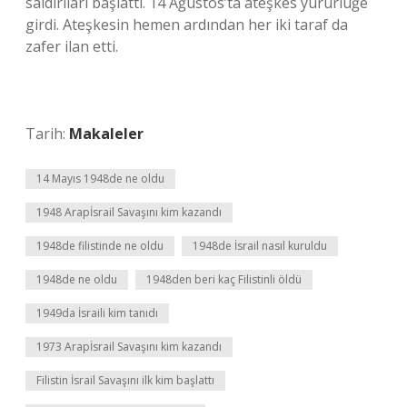
saldırıları başlattı. 14 Ağustos’ta ateşkes yürürlüğe
girdi. Ateşkesin hemen ardından her iki taraf da
zafer ilan etti.
Tarih:
Makaleler
14 Mayıs 1948de ne oldu
1948 Arapİsrail Savaşını kim kazandı
1948de filistinde ne oldu
1948de İsrail nasıl kuruldu
1948de ne oldu
1948den beri kaç Filistinli öldü
1949da İsraili kim tanıdı
1973 Arapİsrail Savaşını kim kazandı
Filistin İsrail Savaşını ilk kim başlattı