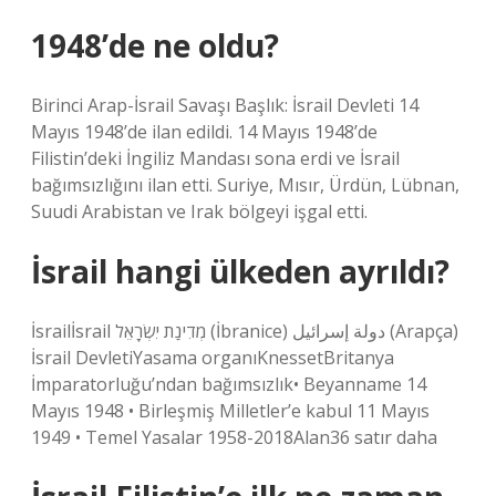
1948’de ne oldu?
Birinci Arap-İsrail Savaşı Başlık: İsrail Devleti 14
Mayıs 1948’de ilan edildi. 14 Mayıs 1948’de
Filistin’deki İngiliz Mandası sona erdi ve İsrail
bağımsızlığını ilan etti. Suriye, Mısır, Ürdün, Lübnan,
Suudi Arabistan ve Irak bölgeyi işgal etti.
İsrail hangi ülkeden ayrıldı?
İsrailİsrail מְדִינַת יִשְׂרָאֵל‎ (İbranice) دولة إسرائيل (Arapça)
İsrail DevletiYasama organıKnessetBritanya
İmparatorluğu’ndan bağımsızlık• Beyanname 14
Mayıs 1948 • Birleşmiş Milletler’e kabul 11 ​​Mayıs
1949 • Temel Yasalar 1958-2018Alan36 satır daha