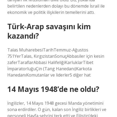
belirtilen nedenlerden dolayı bu dönemde İsrail ile
ekonomik ve politik ilişkilerin temellerini attı.
Türk-Arap savaşını kim
kazandı?
Talas MuharebesiTarihTemmuz-Ağustos
751YerTalas, KırgızistanSonuçAbbasiler için kesin
zaferTaraflarAbbasi HalifeliğiKarluklarTibet
İmparatorluğuÇin (Tang Hanedanı)Karkota
HanedanıKomutanlar ve liderler5 diğer hat
14 Mayıs 1948’de ne oldu?
İngilizler, 14 Mayıs 1948 gecesi Manda yönetimini
sona erdirdiler. O gün, kalan son İngiliz birlikleri ve
personeli Hayfa şehrini terk etti ve Filistin’deki