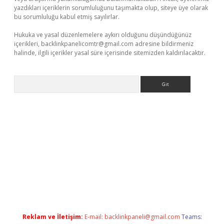
yazdıkları içeriklerin sorumluluğunu taşımakta olup, siteye üye olarak
bu sorumluluğu kabul etmiş sayılırlar.
Hukuka ve yasal düzenlemelere aykırı olduğunu düşündüğünüz
içerikleri,
backlinkpanelicomtr@gmail.com
adresine bildirmeniz
halinde, ilgili içerikler yasal süre içerisinde sitemizden kaldırılacaktır.
Arama
iriş adresi
betexper.xyz
m elexbet
Reklam ve İletişim:
E-mail:
backlinkpaneli@gmail.com
Teams: