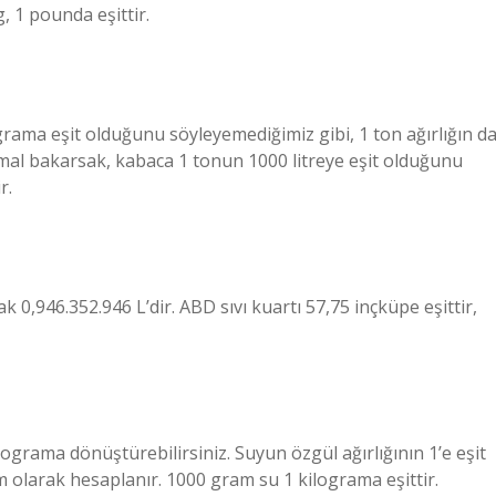
 1 pounda eşittir.
lograma eşit olduğunu söyleyemediğimiz gibi, 1 ton ağırlığın d
mal bakarsak, kabaca 1 tonun 1000 litreye eşit olduğunu
r.
k 0,946.352.946 L’dir. ABD sıvı kuartı 57,75 inçküpe eşittir,
 kilograma dönüştürebilirsiniz. Suyun özgül ağırlığının 1’e eşit
m olarak hesaplanır. 1000 gram su 1 kilograma eşittir.