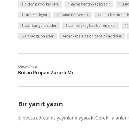
1 bidon petrol kaç litre
1 galon benzin kaç litredir
1 galo
1 Litre Kaç kgdır
1 Pound Ne Demek
1 quart kaç litre ed
1 varil kaç galon eder
1 varilden kaç litre benzin çıkar
11
80 lt kaç galon eder
Amerikada 1 galon benzin kaç dolar
Önceki Yazı
Bütan Propan Zararlı Mı
Bir yanıt yazın
E-posta adresiniz yayınlanmayacak.
Gerekli alanlar