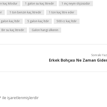
n kaç kilodur
1 galon su kaç litredir
1 inç neyin ölçüsüdür
er
1 ton benzin kaç litredir
1 ton kaç litre eder
 galon kaç ltdir
5 galon kaç ltdir
500 cc kaç ltdir
Bir su kaç litredir
Galon hangi ülkenin
Sonraki Yaz
Erkek Bohçası Ne Zaman Gide
*
ile işaretlenmişlerdir