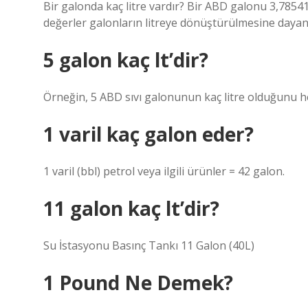
Bir galonda kaç litre vardır? Bir ABD galonu 3,78541 l
değerler galonların litreye dönüştürülmesine daya
5 galon kaç lt’dir?
Örneğin, 5 ABD sıvı galonunun kaç litre olduğunu hes
1 varil kaç galon eder?
1 varil (bbl) petrol veya ilgili ürünler = 42 galon.
11 galon kaç lt’dir?
Su İstasyonu Basınç Tankı 11 Galon (40L)
1 Pound Ne Demek?