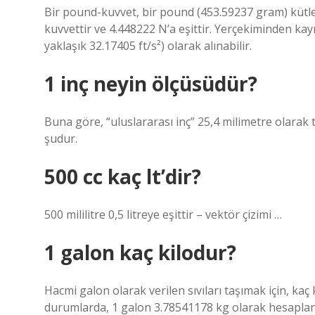
Bir pound-kuvvet, bir pound (453.59237 gram) kütle
kuvvettir ve 4.448222 N’a eşittir. Yerçekiminden ka
yaklaşık 32.17405 ft/s²) olarak alınabilir.
1 inç neyin ölçüsüdür?
Buna göre, “uluslararası inç” 25,4 milimetre olarak 
şudur.
500 cc kaç lt’dir?
500 mililitre 0,5 litreye eşittir – vektör çizimi …
1 galon kaç kilodur?
Hacmi galon olarak verilen sıvıları taşımak için, kaç
durumlarda, 1 galon 3.78541178 kg olarak hesaplanma