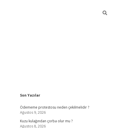
Sidebar
Son Yazılar
vdcasino güncel giriş
ilbet casino
ilbet yeni giriş
Betexper giri
Ödememe protestosu neden çekilmelidir ?
Ağustos 9, 2026
Kuzu kulağından çorba olur mu ?
Ağustos 8, 2026