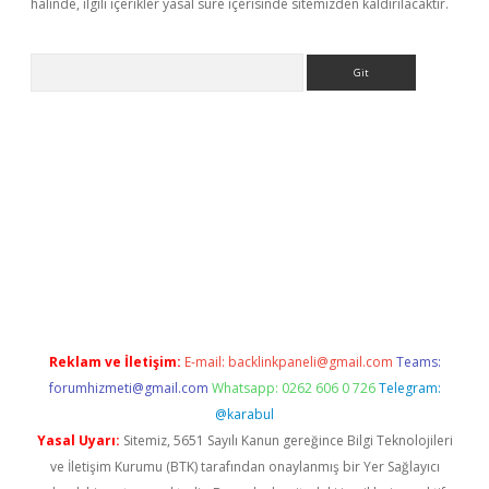
halinde, ilgili içerikler yasal süre içerisinde sitemizden kaldırılacaktır.
Arama
riş
Betexper giriş adresi
betexper.xyz
m elexbet
Reklam ve İletişim:
E-mail:
backlinkpaneli@gmail.com
Teams:
forumhizmeti@gmail.com
Whatsapp: 0262 606 0 726
Telegram:
@karabul
Yasal Uyarı:
Sitemiz, 5651 Sayılı Kanun gereğince Bilgi Teknolojileri
ve İletişim Kurumu (BTK) tarafından onaylanmış bir Yer Sağlayıcı