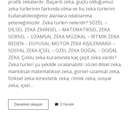
pratik zekalardır. Başarılı zeka, güçlü olduğumuz
zeka türlerinin farkında olma ve bu zeka türlerini
kullanabileceğimiz alanlara odaklanma
yeteneğimizdir. Zeka türleri nelerdir? SÖZEL –
DİLSEL ZEKA ZİHİNSEL – MATEMATİKSEL ZEKA
GÖRSEL – UZAMSAL ZEKA MÜZİKAL – RİTMİK ZEKA
BEDEN – DUYUSAL-MOTOR ZEKA KİŞİLERARASI –
SOSYAL ZEKA İÇSEL – ÖZEL ZEKA DOĞAL – DOĞAL
ZEKA. Çoklu zeka kuramında kaç çeşit zeka vardır?
Zeka türleri şu şekilde sıralanabilir: sözel-dilsel zeka,
mantıksal-matematiksel zeka, görsel-uzamsal zeka,
fiziksel zeka-kinestetik zeka, ritmik zeka, sosyal
zeka, içsel…
Başarılı
Devamını okuyun
2 Yorum
Zeka
Kuramında
Ortaya
Konulan