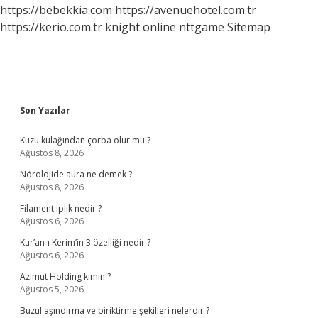
Zeka
https://bebekkia.com
https://avenuehotel.com.tr
Türleri
https://kerio.com.tr
knight online
nttgame
Sitemap
Nelerdir
Sidebar
Son Yazılar
Kuzu kulağından çorba olur mu ?
Ağustos 8, 2026
Nörolojide aura ne demek ?
Ağustos 8, 2026
Filament iplik nedir ?
Ağustos 6, 2026
Kur’an-ı Kerim’in 3 özelliği nedir ?
Ağustos 6, 2026
Azimut Holding kimin ?
Ağustos 5, 2026
Buzul aşındırma ve biriktirme şekilleri nelerdir ?