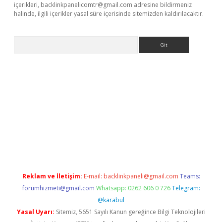
içerikleri,
backlinkpanelicomtr@gmail.com
adresine bildirmeniz
halinde, ilgili içerikler yasal süre içerisinde sitemizden kaldırılacaktır.
Arama
riş
Betexper giriş adresi
betexper.xyz
m elexbet
Reklam ve İletişim:
E-mail:
backlinkpaneli@gmail.com
Teams:
forumhizmeti@gmail.com
Whatsapp: 0262 606 0 726
Telegram:
@karabul
Yasal Uyarı:
Sitemiz, 5651 Sayılı Kanun gereğince Bilgi Teknolojileri