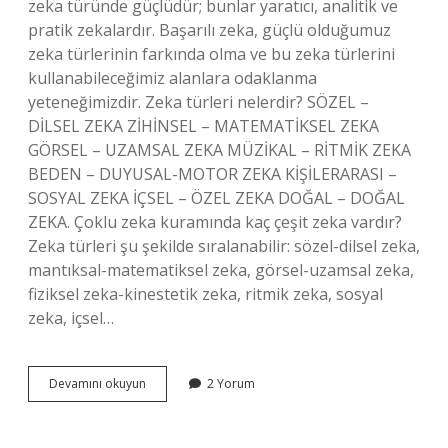
zeka türünde güçlüdür; bunlar yaratıcı, analitik ve
pratik zekalardır. Başarılı zeka, güçlü olduğumuz
zeka türlerinin farkında olma ve bu zeka türlerini
kullanabileceğimiz alanlara odaklanma
yeteneğimizdir. Zeka türleri nelerdir? SÖZEL –
DİLSEL ZEKA ZİHİNSEL – MATEMATİKSEL ZEKA
GÖRSEL – UZAMSAL ZEKA MÜZİKAL – RİTMİK ZEKA
BEDEN – DUYUSAL-MOTOR ZEKA KİŞİLERARASI –
SOSYAL ZEKA İÇSEL – ÖZEL ZEKA DOĞAL – DOĞAL
ZEKA. Çoklu zeka kuramında kaç çeşit zeka vardır?
Zeka türleri şu şekilde sıralanabilir: sözel-dilsel zeka,
mantıksal-matematiksel zeka, görsel-uzamsal zeka,
fiziksel zeka-kinestetik zeka, ritmik zeka, sosyal
zeka, içsel…
Başarılı
Devamını okuyun
2 Yorum
Zeka
Kuramında
Ortaya