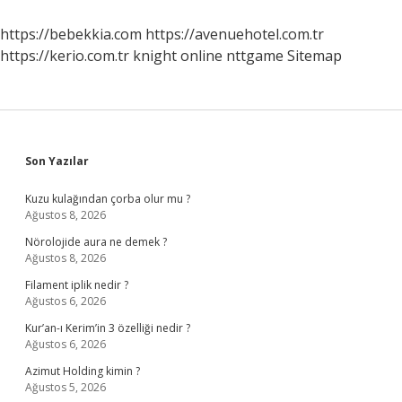
Konulan
Zeka
https://bebekkia.com
https://avenuehotel.com.tr
Türleri
https://kerio.com.tr
knight online
nttgame
Sitemap
Nelerdir
Sidebar
Son Yazılar
Kuzu kulağından çorba olur mu ?
Ağustos 8, 2026
Nörolojide aura ne demek ?
Ağustos 8, 2026
Filament iplik nedir ?
Ağustos 6, 2026
Kur’an-ı Kerim’in 3 özelliği nedir ?
Ağustos 6, 2026
Azimut Holding kimin ?
Ağustos 5, 2026