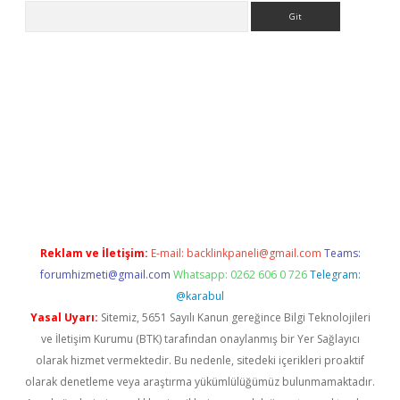
Arama
iriş
Betexper giriş adresi
betexper.xyz
m elexbet
Reklam ve İletişim:
E-mail:
backlinkpaneli@gmail.com
Teams:
forumhizmeti@gmail.com
Whatsapp: 0262 606 0 726
Telegram:
@karabul
Yasal Uyarı:
Sitemiz, 5651 Sayılı Kanun gereğince Bilgi Teknolojileri
ve İletişim Kurumu (BTK) tarafından onaylanmış bir Yer Sağlayıcı
olarak hizmet vermektedir. Bu nedenle, sitedeki içerikleri proaktif
olarak denetleme veya araştırma yükümlülüğümüz bulunmamaktadır.