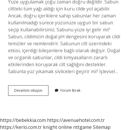
Yüze uygulamak çoğu zaman doğru değildir. Sabun
ciltteki tüm yağı aldığı için kuru cilde yol açabilir.
Ancak, doğru içeriklere sahip sabunlar her zaman
kullanılmadığı sürece yüzünüze uygun bir sabun
seçip kullanabilirsiniz. Sabunu yüze iyi gelir mi?
Sabun, cildimizin doğal pH dengesini koruyarak cildi
temizler ve nemlendirir. Sabunun cilt üzerindeki
etkisi, içerdiği bileşenlere bağlı olarak değişir. Doğal
ve organik sabunlar, cildi kimyasalların zararlı
etkilerinden koruyarak cilt sağlığını destekler.
Sabunla yüz yıkamak sivilceleri geçirir mi? İşlevsel…
Yüz
Devamını okuyun
Yorum Bırak
Sabunu
Günde
Kaç
Kez
Kullanılır
https://bebekkia.com
https://avenuehotel.com.tr
https://kerio.com.tr
knight online
nttgame
Sitemap