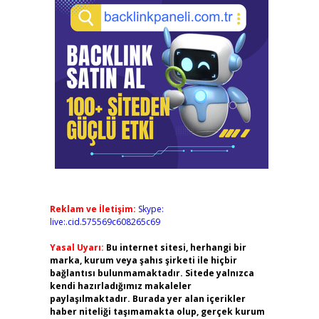
Reklam ve İletişim:
Skype:
live:.cid.575569c608265c69
Yasal Uyarı:
Bu internet sitesi, herhangi bir
marka, kurum veya şahıs şirketi ile hiçbir
bağlantısı bulunmamaktadır. Sitede yalnızca
kendi hazırladığımız makaleler
paylaşılmaktadır. Burada yer alan içerikler
haber niteliği taşımamakta olup, gerçek kurum