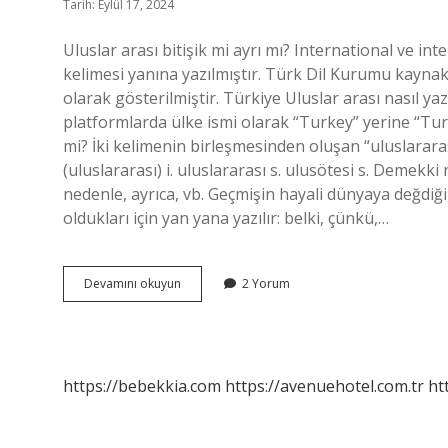
Tarih: Eylül 17, 2024
Uluslar arası bitişik mi ayrı mı? International ve int
kelimesi yanına yazılmıştır. Türk Dil Kurumu kaynak
olarak gösterilmiştir. Türkiye Uluslar arası nasıl ya
platformlarda ülke ismi olarak “Turkey” yerine “Turk
mi? İki kelimenin birleşmesinden oluşan “uluslararası” 
(uluslararası) i. uluslararası s. ulusötesi s. Demekki 
nedenle, ayrıca, vb. Geçmişin hayali dünyaya değdiği
oldukları için yan yana yazılır: belki, çünkü,…
Uluslar
Devamını okuyun
2 Yorum
Arası
Nasıl
Yazılır
https://bebekkia.com
https://avenuehotel.com.tr
ht