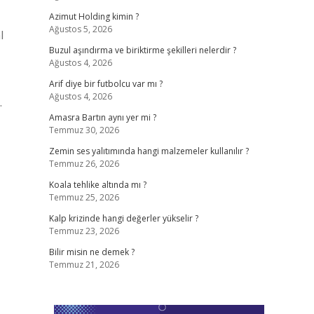
Azimut Holding kimin ?
Ağustos 5, 2026
l
Buzul aşındırma ve biriktirme şekilleri nelerdir ?
Ağustos 4, 2026
Arif diye bir futbolcu var mı ?
Ağustos 4, 2026
.
Amasra Bartın aynı yer mi ?
Temmuz 30, 2026
Zemin ses yalıtımında hangi malzemeler kullanılır ?
Temmuz 26, 2026
Koala tehlike altında mı ?
Temmuz 25, 2026
Kalp krizinde hangi değerler yükselir ?
Temmuz 23, 2026
Bilir misin ne demek ?
Temmuz 21, 2026