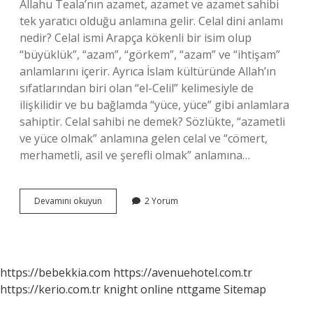
Allahu Teala’nın azamet, azamet ve azamet sahibi
tek yaratıcı olduğu anlamına gelir. Celal dini anlamı
nedir? Celal ismi Arapça kökenli bir isim olup
“büyüklük”, “azam”, “görkem”, “azam” ve “ihtişam”
anlamlarını içerir. Ayrıca İslam kültüründe Allah’ın
sıfatlarından biri olan “el-Celil” kelimesiyle de
ilişkilidir ve bu bağlamda “yüce, yüce” gibi anlamlara
sahiptir. Celal sahibi ne demek? Sözlükte, “azametli
ve yüce olmak” anlamına gelen celal ve “cömert,
merhametli, asil ve şerefli olmak” anlamına…
Celal
Devamını okuyun
2 Yorum
Esması
Ne
Demek
https://bebekkia.com
https://avenuehotel.com.tr
https://kerio.com.tr
knight online
nttgame
Sitemap