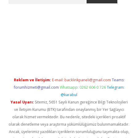
giriş
Betexper giriş adresi
betexper.xyz
m elexbet
Reklam ve İletişim:
E-mail:
backlinkpaneli@gmail.com
Teams:
forumhizmeti@gmail.com
Whatsapp: 0262 606 0 726
Telegram:
@karabul
Yasal Uyarı:
Sitemiz, 5651 Sayılı Kanun gereğince Bilgi Teknolojileri
ve İletişim Kurumu (BTK) tarafından onaylanmış bir Yer Sağlayıcı
olarak hizmet vermektedir. Bu nedenle, sitedeki içerikleri proaktif
olarak denetleme veya araştırma yükümlülüğümüz bulunmamaktadır.
Ancak, üyelerimiz yazdıkları içeriklerin sorumluluğunu taşımakta olup,