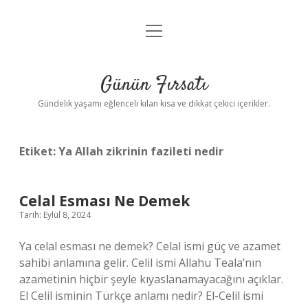
menüyü
Anasayfa
aç
Gizlilik Politikası
Günün Fırsatı
Yasal Uyarı
Gündelik yaşamı eğlenceli kılan kısa ve dikkat çekici içerikler.
Hakkımızda
Etiket:
Ya Allah zikrinin fazileti nedir
Celal Esması Ne Demek
Tarih: Eylül 8, 2024
Ya celal esması ne demek? Celal ismi güç ve azamet
sahibi anlamına gelir. Celil ismi Allahu Teala’nın
azametinin hiçbir şeyle kıyaslanamayacağını açıklar.
El Celil isminin Türkçe anlamı nedir? El-Celil ismi