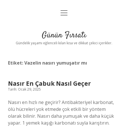
menüyü
Anasayfa
aç
Gizlilik Politikası
Günün Fırsatı
Yasal Uyarı
Gündelik yaşamı eğlenceli kılan kısa ve dikkat çekici içerikler.
Hakkımızda
Etiket:
Vazelin nasırı yumuşatır mı
Nasır En Çabuk Nasıl Geçer
Tarih: Ocak 29, 2025
Nasırı en hızlı ne geçirir? Antibakteriyel karbonat,
ölü hücreleri yok etmede çok etkili bir yöntem
olarak bilinir. Nasırı daha yumuşak ve daha küçük
yapar. 1 yemek kaşığı karbonatı suyla karıştırın.