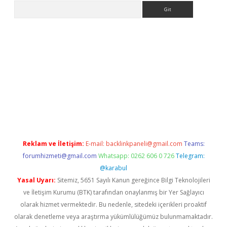
Arama
riş
Betexper giriş adresi
betexper.xyz
m elexbet
Reklam ve İletişim:
E-mail:
backlinkpaneli@gmail.com
Teams:
forumhizmeti@gmail.com
Whatsapp: 0262 606 0 726
Telegram:
@karabul
Yasal Uyarı:
Sitemiz, 5651 Sayılı Kanun gereğince Bilgi Teknolojileri
ve İletişim Kurumu (BTK) tarafından onaylanmış bir Yer Sağlayıcı
olarak hizmet vermektedir. Bu nedenle, sitedeki içerikleri proaktif
olarak denetleme veya araştırma yükümlülüğümüz bulunmamaktadır.