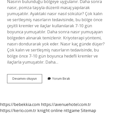
Nasırın bulunduğu bölgeye uygulanır. Daha sonra
nasır, pomza taşıyla düzenli masaj yapılarak
yumuşatılır. Ayaktaki nasır nasıl sökülür? Çok kalın
ve sertleşmiş nasırların tedavisinde, bu bölge önce
çeşitli kremler ve ilaçlar kullanılarak 7-10 gün
boyunca yumuşatılır. Daha sonra nasır yumuşayan
bölgeden alınarak temizlenir. Kriyoterapi yöntemi,
nasırı dondurarak yok eder. Nasır kaç günde düşer?
Çok kalın ve sertleşmiş nasırların tedavisinde, bu
bölge önce 7-10 gün boyunca hedefli kremler ve
ilaçlarla yumuşatılır. Daha…
Nasır
Devamını okuyun
Yorum Bırak
En
Çabuk
Nasıl
Geçer
https://bebekkia.com
https://avenuehotel.com.tr
https://kerio.com.tr
knight online
nttgame
Sitemap