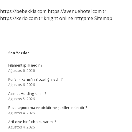
Nasıl
Geçer
https://bebekkia.com
https://avenuehotel.com.tr
https://kerio.com.tr
knight online
nttgame
Sitemap
Sidebar
Son Yazılar
Filament iplik nedir ?
Ağustos 6, 2026
Kur’an-ı Kerim’in 3 özelliği nedir ?
Ağustos 6, 2026
Azimut Holding kimin ?
Ağustos 5, 2026
Buzul aşındırma ve biriktirme şekilleri nelerdir ?
Ağustos 4, 2026
Arif diye bir futbolcu var mı ?
Ağustos 4, 2026