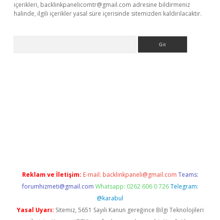
içerikleri,
backlinkpanelicomtr@gmail.com
adresine bildirmeniz
halinde, ilgili içerikler yasal süre içerisinde sitemizden kaldırılacaktır.
Arama
riş
Betexper giriş adresi
betexper.xyz
m elexbet
Reklam ve İletişim:
E-mail:
backlinkpaneli@gmail.com
Teams:
forumhizmeti@gmail.com
Whatsapp: 0262 606 0 726
Telegram:
@karabul
Yasal Uyarı:
Sitemiz, 5651 Sayılı Kanun gereğince Bilgi Teknolojileri