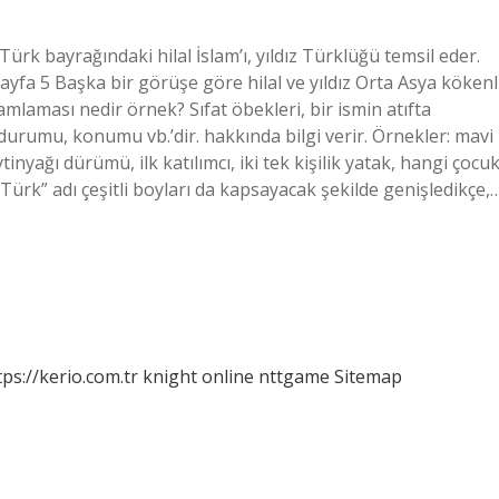
ürk bayrağındaki hilal İslam’ı, yıldız Türklüğü temsil eder.
Sayfa 5 Başka bir görüşe göre hilal ve yıldız Orta Asya kökenl
tamlaması nedir örnek? Sıfat öbekleri, bir ismin atıfta
 durumu, konumu vb.’dir. hakkında bilgi verir. Örnekler: mavi
yağı dürümü, ilk katılımcı, iki tek kişilik yatak, hangi çocuk
“Türk” adı çeşitli boyları da kapsayacak şekilde genişledikçe,
tps://kerio.com.tr
knight online
nttgame
Sitemap