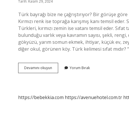
Tarih: Kasım 29, 2024
Türk bayrağı bize ne çağrıştırıyor? Bir görüşe göre T
Kırmızı renk ise toprağa karışmış kanı temsil eder. 
Türkleri, kırmızı zemin ise vatanı temsil eder. Sıfat 
bulunduğu varlık veya kavramın sayısı, şekli, rengi,
gökyüzü, yarım somun ekmek, ihtiyar, küçük ev, zeytin
diğer okul, görünen köy. Türk kelimesi sıfat mıdır? 
Türk
Devamını okuyun
Yorum Bırak
Bayrağı
Ne
Tamlaması
https://bebekkia.com
https://avenuehotel.com.tr
ht