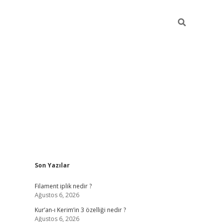
Sidebar
Son Yazılar
betci
vdcasino güncel giriş
ilbet casino
ilbet yeni giriş
Bete
Filament iplik nedir ?
Ağustos 6, 2026
Kur’an-ı Kerim’in 3 özelliği nedir ?
Ağustos 6, 2026